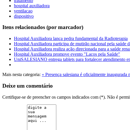
tratamento
hospital auxiliadora
ventilacao
dispositivo
Itens relacionados (por marcador)
Hospital Auxiliadora lança pedra fundamental da Radioterapia
Hospital Auxiliadora participa de mutirão nacional pela saúde 
Hospital Auxiliadora realiza ação direcionada para a saúde rena
Hospital Auxiliadora promove evento "Laços pela Saúde"
UniSALESIANO entrega tablets para fortalecer atendimento e
Mais nesta categoria:
« Presença salesiana é oficialmente inaugurada 
Deixe um comentário
Certifique-se de preencher os campos indicados com (*). Não é per