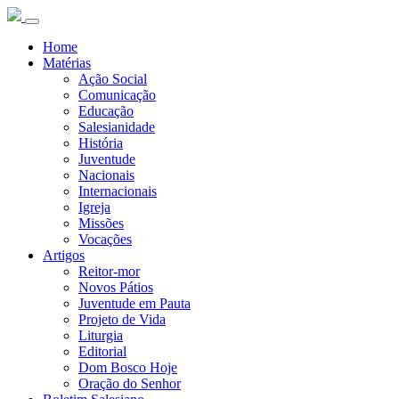
Home
Matérias
Ação Social
Comunicação
Educação
Salesianidade
História
Juventude
Nacionais
Internacionais
Igreja
Missões
Vocações
Artigos
Reitor-mor
Novos Pátios
Juventude em Pauta
Projeto de Vida
Liturgia
Editorial
Dom Bosco Hoje
Oração do Senhor