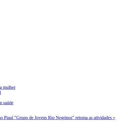
da mulher
l
m saúde
no Piauí
"Grupo de Jovens Rio Negrinos" retoma as atividades »