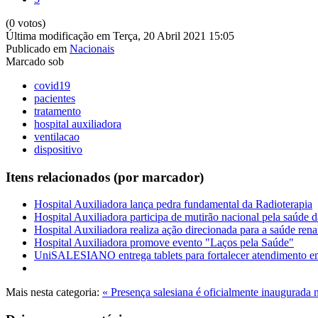
(0 votos)
Última modificação em Terça, 20 Abril 2021 15:05
Publicado em
Nacionais
Marcado sob
covid19
pacientes
tratamento
hospital auxiliadora
ventilacao
dispositivo
Itens relacionados (por marcador)
Hospital Auxiliadora lança pedra fundamental da Radioterapia
Hospital Auxiliadora participa de mutirão nacional pela saúde 
Hospital Auxiliadora realiza ação direcionada para a saúde rena
Hospital Auxiliadora promove evento "Laços pela Saúde"
UniSALESIANO entrega tablets para fortalecer atendimento e
Mais nesta categoria:
« Presença salesiana é oficialmente inaugurada 