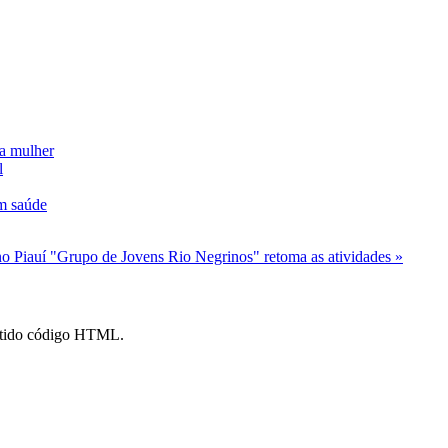
da mulher
l
m saúde
no Piauí
"Grupo de Jovens Rio Negrinos" retoma as atividades »
mitido código HTML.