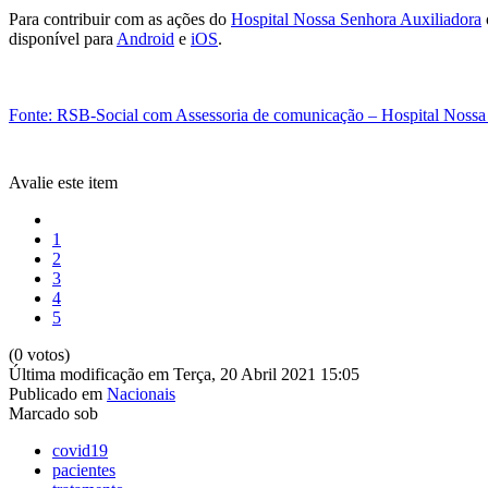
Para contribuir com as ações do
Hospital Nossa Senhora Auxiliadora
disponível para
Android
e
iOS
.
Fonte: RSB-Social com Assessoria de comunicação – Hospital Nossa
Avalie este item
1
2
3
4
5
(0 votos)
Última modificação em Terça, 20 Abril 2021 15:05
Publicado em
Nacionais
Marcado sob
covid19
pacientes