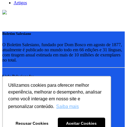
Artigos
Boletim Salesiano
O Boletim Salesiano, fundado por Dom Bosco em agosto de 1877,
atualmente é publicado no mundo todo em 66 edições e 31 línguas,
com tiragem anual estimada em mais de 10 milhões de exemplares
no total.
Links Relacionados
Utilizamos cookies para oferecer melhor
RSB - Rede Salesiana Brasil
experiência, melhorar o desempenho, analisar
EDEBE - Editora
UPV - União pela Vida
como você interage em nosso site e
personalizar conteúdo.
Saiba mais
Familia Salesiana
SDB - Salesianos de Dom Bosco
Recusar Cookies
Aceitar Cookies
FMA - Filhas de Maria Auxiliadora