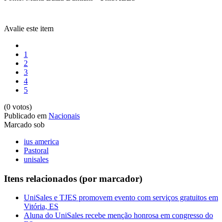
Avalie este item
1
2
3
4
5
(0 votos)
Publicado em
Nacionais
Marcado sob
ius america
Pastoral
unisales
Itens relacionados (por marcador)
UniSales e TJES promovem evento com serviços gratuitos em
Vitória, ES
Aluna do UniSales recebe menção honrosa em congresso do