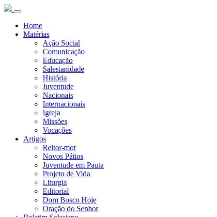
Home
Matérias
Ação Social
Comunicação
Educação
Salesianidade
História
Juventude
Nacionais
Internacionais
Igreja
Missões
Vocações
Artigos
Reitor-mor
Novos Pátios
Juventude em Pauta
Projeto de Vida
Liturgia
Editorial
Dom Bosco Hoje
Oração do Senhor