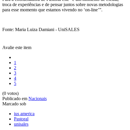
troca de experiências e de pensar juntos sobre novas metodologias
para esse momento que estamos vivendo no ‘on-line’”.
Fonte: Maria Luiza Damiani - UniSALES
Avalie este item
1
2
3
4
5
(0 votos)
Publicado em
Nacionais
Marcado sob
ius america
Pastoral
unisales