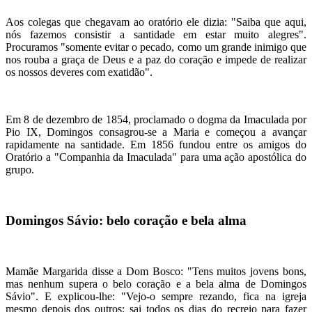
Aos colegas que chegavam ao oratório ele dizia: "Saiba que aqui,
nós fazemos consistir a santidade em estar muito alegres".
Procuramos "somente evitar o pecado, como um grande inimigo que
nos rouba a graça de Deus e a paz do coração e impede de realizar
os nossos deveres com exatidão".
Em 8 de dezembro de 1854, proclamado o dogma da Imaculada por
Pio IX, Domingos consagrou-se a Maria e começou a avançar
rapidamente na santidade. Em 1856 fundou entre os amigos do
Oratório a "Companhia da Imaculada" para uma ação apostólica do
grupo.
Domingos Sávio: belo coração e bela alma
Mamãe Margarida disse a Dom Bosco: "Tens muitos jovens bons,
mas nenhum supera o belo coração e a bela alma de Domingos
Sávio". E explicou-lhe: "Vejo-o sempre rezando, fica na igreja
mesmo depois dos outros; sai todos os dias do recreio para fazer