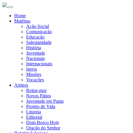
Home
Matérias
Ação Social
Comunicação
Educação
Salesianidade
História
Juventude
Nacionais
Internacionais
Igreja
Missões
Vocações
Artigos
Reitor-mor
Novos Pátios
Juventude em Pauta
Projeto de Vida
Liturgia
Editorial
Dom Bosco Hoje
Oração do Senhor