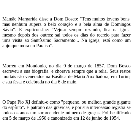
Mamãe Margarida disse a Dom Bosco: "Tens muitos jovens bons,
mas nenhum supera o belo coração e a bela alma de Domingos
Sávio". E explicou-lhe: "Vejo-o sempre rezando, fica na igreja
mesmo depois dos outros; sai todos os dias do recreio para fazer
uma visita ao Santíssimo Sacramento... Na igreja, está como um
anjo que mora no Paraíso".
Morreu em Mondonio, no dia 9 de março de 1857. Dom Bosco
escreveu a sua biografia, e chorava sempre que a relia. Seus restos
mortais são venerados na Basílica de Maria Auxiliadora, em Turim,
e sua festa é celebrada no dia 6 de maio.
O Papa Pio XI definiu-o como "pequeno, ou melhor, grande gigante
do espírito". É patrono das grávidas, e por sua intercessão registra-se
todos os anos um surpreendente número de graças. Foi beatificado
em 5 de março de 1950 e canonizado em 12 de junho de 1954.