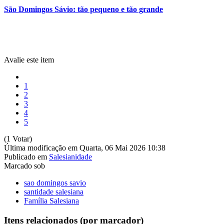
São Domingos Sávio: tão pequeno e tão grande
Avalie este item
1
2
3
4
5
(1 Votar)
Última modificação em Quarta, 06 Mai 2026 10:38
Publicado em
Salesianidade
Marcado sob
sao domingos savio
santidade salesiana
Família Salesiana
Itens relacionados (por marcador)