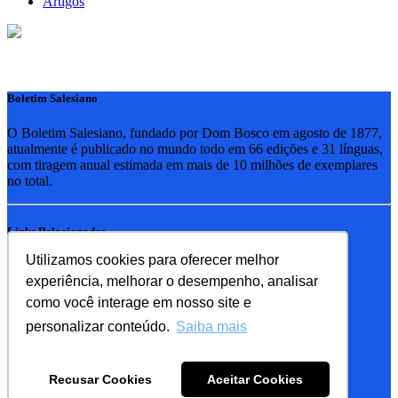
Artigos
Boletim Salesiano
O Boletim Salesiano, fundado por Dom Bosco em agosto de 1877,
atualmente é publicado no mundo todo em 66 edições e 31 línguas,
com tiragem anual estimada em mais de 10 milhões de exemplares
no total.
Links Relacionados
Utilizamos cookies para oferecer melhor
RSB - Rede Salesiana Brasil
experiência, melhorar o desempenho, analisar
EDEBE - Editora
UPV - União pela Vida
como você interage em nosso site e
personalizar conteúdo.
Saiba mais
Familia Salesiana
SDB - Salesianos de Dom Bosco
Recusar Cookies
Aceitar Cookies
FMA - Filhas de Maria Auxiliadora