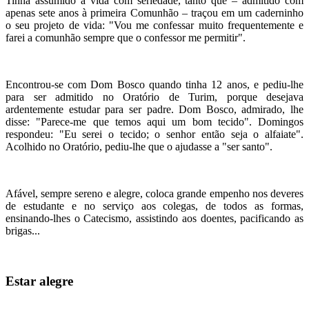
Tinha assumido a vida com seriedade, tanto que – admitido com
apenas sete anos à primeira Comunhão – traçou em um caderninho
o seu projeto de vida: "Vou me confessar muito frequentemente e
farei a comunhão sempre que o confessor me permitir".
Encontrou-se com Dom Bosco quando tinha 12 anos, e pediu-lhe
para ser admitido no Oratório de Turim, porque desejava
ardentemente estudar para ser padre. Dom Bosco, admirado, lhe
disse: "Parece-me que temos aqui um bom tecido". Domingos
respondeu: "Eu serei o tecido; o senhor então seja o alfaiate".
Acolhido no Oratório, pediu-lhe que o ajudasse a "ser santo".
Afável, sempre sereno e alegre, coloca grande empenho nos deveres
de estudante e no serviço aos colegas, de todos as formas,
ensinando-lhes o Catecismo, assistindo aos doentes, pacificando as
brigas...
Estar alegre