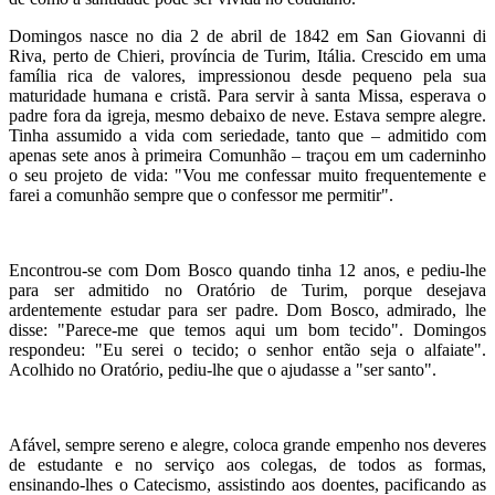
Domingos nasce no dia 2 de abril de 1842 em San Giovanni di
Riva, perto de Chieri, província de Turim, Itália. Crescido em uma
família rica de valores, impressionou desde pequeno pela sua
maturidade humana e cristã. Para servir à santa Missa, esperava o
padre fora da igreja, mesmo debaixo de neve. Estava sempre alegre.
Tinha assumido a vida com seriedade, tanto que – admitido com
apenas sete anos à primeira Comunhão – traçou em um caderninho
o seu projeto de vida: "Vou me confessar muito frequentemente e
farei a comunhão sempre que o confessor me permitir".
Encontrou-se com Dom Bosco quando tinha 12 anos, e pediu-lhe
para ser admitido no Oratório de Turim, porque desejava
ardentemente estudar para ser padre. Dom Bosco, admirado, lhe
disse: "Parece-me que temos aqui um bom tecido". Domingos
respondeu: "Eu serei o tecido; o senhor então seja o alfaiate".
Acolhido no Oratório, pediu-lhe que o ajudasse a "ser santo".
Afável, sempre sereno e alegre, coloca grande empenho nos deveres
de estudante e no serviço aos colegas, de todos as formas,
ensinando-lhes o Catecismo, assistindo aos doentes, pacificando as