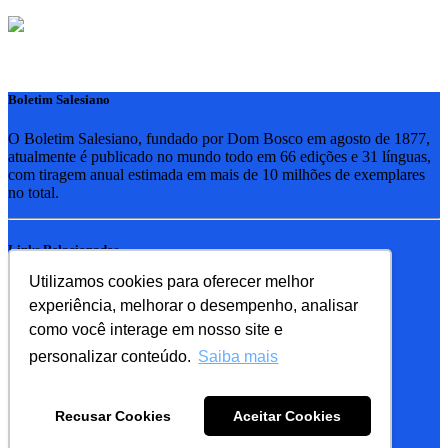
Boletim Salesiano
O Boletim Salesiano, fundado por Dom Bosco em agosto de 1877,
atualmente é publicado no mundo todo em 66 edições e 31 línguas,
com tiragem anual estimada em mais de 10 milhões de exemplares
no total.
Links Relacionados
Utilizamos cookies para oferecer melhor
RSB - Rede Salesiana Brasil
experiência, melhorar o desempenho, analisar
EDEBE - Editora
UPV - União pela Vida
como você interage em nosso site e
personalizar conteúdo.
Saiba mais
Familia Salesiana
SDB - Salesianos de Dom Bosco
Recusar Cookies
Aceitar Cookies
FMA - Filhas de Maria Auxiliadora