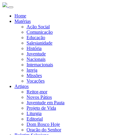
Home
Matérias
Ação Social
Comunicação
Educação
Salesianidade
História
Juventude
Nacionais
Internacionais
Igreja
Missões
Vocações
Artigos
Reitor-mor
Novos Pátios
Juventude em Pauta
Projeto de Vida
Liturgia
Editorial
Dom Bosco Hoje
Oração do Senhor