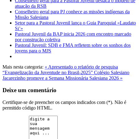
Conselheiro geral para a Pastoral Juvenil destaca o modelo de
atuação da RSB
Conselheiro geral para PJ conhece as missões indígenas da
Missão Salesiana
Setor para a Pastoral Juvenil lança o Guia Paroquial «Laudato
Si’»
Pastoral Juvenil da BAP inicia 2026 com encontro marcado
por construção coletiva
Pastoral Juvenil: SDB e FMA refletem sobre os sonhos dos
jovens para o MJS
Mais nesta categoria:
« Apresentado o relatório de pesquisa
“Evangelização da Juventude no Brasil-2025”
Colégio Salesiano
Jacarezinho promove a Semana Missionária Salesiana 2026 »
Deixe um comentário
Certifique-se de preencher os campos indicados com (*). Não é
permitido código HTML.