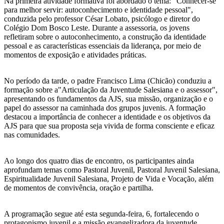
Na primeira atividade formativa foi abordado o tema: "Conhecer-se
para melhor servir: autoconhecimento e identidade pessoal",
conduzida pelo professor César Lobato, psicólogo e diretor do
Colégio Dom Bosco Leste. Durante a assessoria, os jovens
refletiram sobre o autoconhecimento, a construção da identidade
pessoal e as características essenciais da liderança, por meio de
momentos de exposição e atividades práticas.
No período da tarde, o padre Francisco Lima (Chicão) conduziu a
formação sobre a"Articulação da Juventude Salesiana e o assessor",
apresentando os fundamentos da AJS, sua missão, organização e o
papel do assessor na caminhada dos grupos juvenis. A formação
destacou a importância de conhecer a identidade e os objetivos da
AJS para que sua proposta seja vivida de forma consciente e eficaz
nas comunidades.
Ao longo dos quatro dias de encontro, os participantes ainda
aprofundam temas como Pastoral Juvenil, Pastoral Juvenil Salesiana,
Espiritualidade Juvenil Salesiana, Projeto de Vida e Vocação, além
de momentos de convivência, oração e partilha.
A programação segue até esta segunda-feira, 6, fortalecendo o
protagonismo juvenil e a missão evangelizadora da juventude