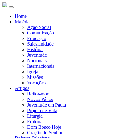
Home
Matérias
Ação Social
Comunicação
Educação
Salesianidade
História
Juventude
Nacionais
Internacionais
Igreja
Missões
Vocações
Artigos
Reitor-mor
Novos Pátios
Juventude em Pauta
Projeto de Vida
Liturgia
Editorial
Dom Bosco Hoje
Oração do Senhor