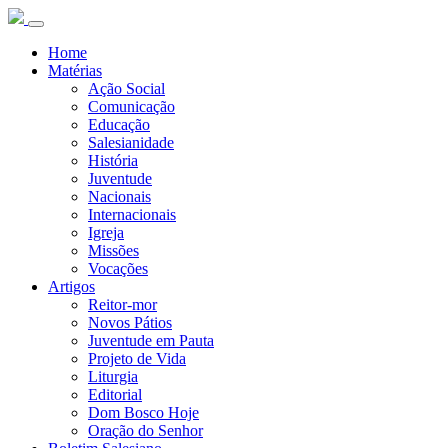
Home
Matérias
Ação Social
Comunicação
Educação
Salesianidade
História
Juventude
Nacionais
Internacionais
Igreja
Missões
Vocações
Artigos
Reitor-mor
Novos Pátios
Juventude em Pauta
Projeto de Vida
Liturgia
Editorial
Dom Bosco Hoje
Oração do Senhor