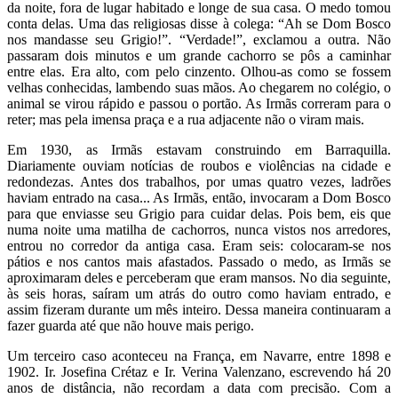
da noite, fora de lugar habitado e longe de sua casa. O medo tomou
conta delas. Uma das religiosas disse à colega: “Ah se Dom Bosco
nos mandasse seu Grigio!”. “Verdade!”, exclamou a outra. Não
passaram dois minutos e um grande cachorro se pôs a caminhar
entre elas. Era alto, com pelo cinzento. Olhou-as como se fossem
velhas conhecidas, lambendo suas mãos. Ao chegarem no colégio, o
animal se virou rápido e passou o portão. As Irmãs correram para o
reter; mas pela imensa praça e a rua adjacente não o viram mais.
Em 1930, as Irmãs estavam construindo em Barraquilla.
Diariamente ouviam notícias de roubos e violências na cidade e
redondezas. Antes dos trabalhos, por umas quatro vezes, ladrões
haviam entrado na casa... As Irmãs, então, invocaram a Dom Bosco
para que enviasse seu Grigio para cuidar delas. Pois bem, eis que
numa noite uma matilha de cachorros, nunca vistos nos arredores,
entrou no corredor da antiga casa. Eram seis: colocaram-se nos
pátios e nos cantos mais afastados. Passado o medo, as Irmãs se
aproximaram deles e perceberam que eram mansos. No dia seguinte,
às seis horas, saíram um atrás do outro como haviam entrado, e
assim fizeram durante um mês inteiro. Dessa maneira continuaram a
fazer guarda até que não houve mais perigo.
Um terceiro caso aconteceu na França, em Navarre, entre 1898 e
1902. Ir. Josefina Crétaz e Ir. Verina Valenzano, escrevendo há 20
anos de distância, não recordam a data com precisão. Com a