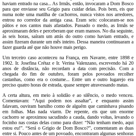
haviam entrado na casa... As Irmãs, então, invocaram a Dom Bosco
para que enviasse seu Grigio para cuidar delas. Pois bem, eis que
numa noite uma matilha de cachorros, nunca vistos nos arredores,
entrou no corredor da antiga casa. Eram seis: colocaram-se nos
pátios e nos cantos mais afastados. Passado o medo, as Irmãs se
aproximaram deles e perceberam que eram mansos. No dia seguinte,
às seis horas, saíram um atrás do outro como haviam entrado, e
assim fizeram durante um mês inteiro. Dessa maneira continuaram a
fazer guarda até que não houve mais perigo.
Um terceiro caso aconteceu na França, em Navarre, entre 1898 e
1902. Ir. Josefina Crétaz e Ir. Verina Valenzano, escrevendo há 20
anos de distância, não recordam a data com precisão. Com a
chegada do fim de outubro, foram pelos povoados recolher
castanhas, como era o costume... Entre um e outro lugarejo era
preciso quatro horas de estrada, quase sempre atravessando matas.
A certa altura, em meio à solidão e ao silêncio, o medo venceu.
Comentavam: “Aqui podem nos assaltar”, e enquanto assim
falavam, ouviram barulho como de alguém que caminhava pisando
em folhas. Mas nada viarm. De repente, eis que um enorme
cachorro se aproximou sacudindo a cauda, dando voltas, levando o
focinho nas costas delas como para dizer: “Não tenham medo, aqui
estou eu!”. “Será o Grigio de Dom Bosco?”, comentaram as duas
entre si. Pouco antes de um povoado, encontraram algumas senhoras