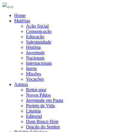
Home
Matérias
Ação Social
Comunicação
Educação
Salesianidade
História
Juventude
Nacionais
Internacionais
Igreja
Missões
Vocações
Artigos
Reitor-mor
Novos Pátios
Juventude em Pauta
Projeto de Vida
Liturgia
Editorial
Dom Bosco Hoje
Oração do Senhor