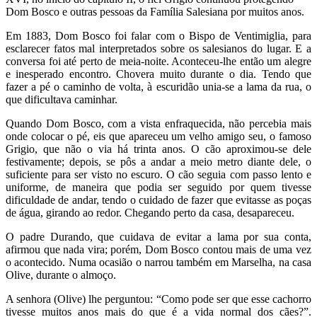
Dom Bosco e outras pessoas da Família Salesiana por muitos anos.
Em 1883, Dom Bosco foi falar com o Bispo de Ventimiglia, para
esclarecer fatos mal interpretados sobre os salesianos do lugar. E a
conversa foi até perto de meia-noite. Aconteceu-lhe então um alegre
e inesperado encontro. Chovera muito durante o dia. Tendo que
fazer a pé o caminho de volta, à escuridão unia-se a lama da rua, o
que dificultava caminhar.
Quando Dom Bosco, com a vista enfraquecida, não percebia mais
onde colocar o pé, eis que apareceu um velho amigo seu, o famoso
Grigio, que não o via há trinta anos. O cão aproximou-se dele
festivamente; depois, se pôs a andar a meio metro diante dele, o
suficiente para ser visto no escuro. O cão seguia com passo lento e
uniforme, de maneira que podia ser seguido por quem tivesse
dificuldade de andar, tendo o cuidado de fazer que evitasse as poças
de água, girando ao redor. Chegando perto da casa, desapareceu.
O padre Durando, que cuidava de evitar a lama por sua conta,
afirmou que nada vira; porém, Dom Bosco contou mais de uma vez
o acontecido. Numa ocasião o narrou também em Marselha, na casa
Olive, durante o almoço.
A senhora (Olive) lhe perguntou: “Como pode ser que esse cachorro
tivesse muitos anos mais do que é a vida normal dos cães?”.