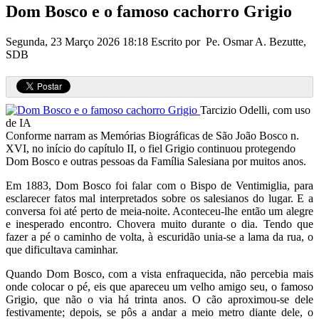
Dom Bosco e o famoso cachorro Grigio
Segunda, 23 Março 2026 18:18
Escrito por Pe. Osmar A. Bezutte,
SDB
Tarcizio Odelli, com uso
de IA
Conforme narram as Memórias Biográficas de São João Bosco n.
XVI, no início do capítulo II, o fiel Grigio continuou protegendo
Dom Bosco e outras pessoas da Família Salesiana por muitos anos.
Em 1883, Dom Bosco foi falar com o Bispo de Ventimiglia, para
esclarecer fatos mal interpretados sobre os salesianos do lugar. E a
conversa foi até perto de meia-noite. Aconteceu-lhe então um alegre
e inesperado encontro. Chovera muito durante o dia. Tendo que
fazer a pé o caminho de volta, à escuridão unia-se a lama da rua, o
que dificultava caminhar.
Quando Dom Bosco, com a vista enfraquecida, não percebia mais
onde colocar o pé, eis que apareceu um velho amigo seu, o famoso
Grigio, que não o via há trinta anos. O cão aproximou-se dele
festivamente; depois, se pôs a andar a meio metro diante dele, o