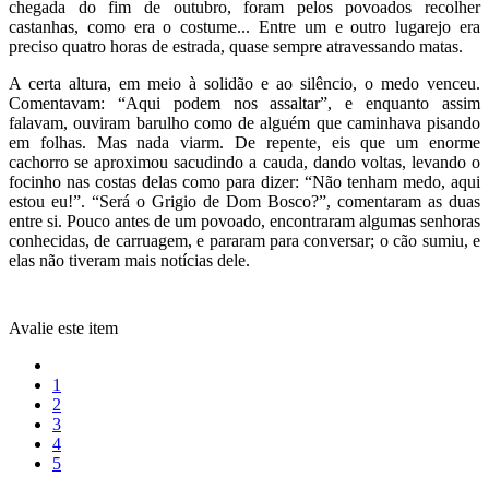
chegada do fim de outubro, foram pelos povoados recolher
castanhas, como era o costume... Entre um e outro lugarejo era
preciso quatro horas de estrada, quase sempre atravessando matas.
A certa altura, em meio à solidão e ao silêncio, o medo venceu.
Comentavam: “Aqui podem nos assaltar”, e enquanto assim
falavam, ouviram barulho como de alguém que caminhava pisando
em folhas. Mas nada viarm. De repente, eis que um enorme
cachorro se aproximou sacudindo a cauda, dando voltas, levando o
focinho nas costas delas como para dizer: “Não tenham medo, aqui
estou eu!”. “Será o Grigio de Dom Bosco?”, comentaram as duas
entre si. Pouco antes de um povoado, encontraram algumas senhoras
conhecidas, de carruagem, e pararam para conversar; o cão sumiu, e
elas não tiveram mais notícias dele.
Avalie este item
1
2
3
4
5