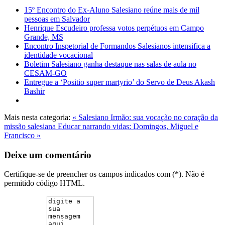
15º Encontro do Ex-Aluno Salesiano reúne mais de mil
pessoas em Salvador
Henrique Escudeiro professa votos perpétuos em Campo
Grande, MS
Encontro Inspetorial de Formandos Salesianos intensifica a
identidade vocacional
Boletim Salesiano ganha destaque nas salas de aula no
CESAM-GO
Entregue a ‘Positio super martyrio’ do Servo de Deus Akash
Bashir
Mais nesta categoria:
« Salesiano Irmão: sua vocação no coração da
missão salesiana
Educar narrando vidas: Domingos, Miguel e
Francisco »
Deixe um comentário
Certifique-se de preencher os campos indicados com (*). Não é
permitido código HTML.