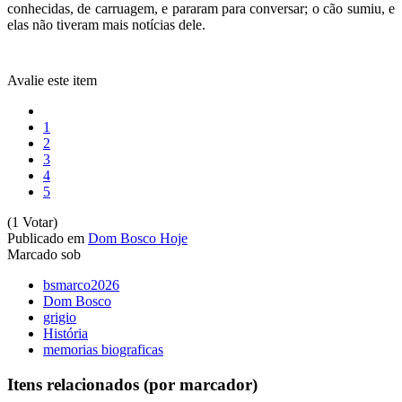
conhecidas, de carruagem, e pararam para conversar; o cão sumiu, e
elas não tiveram mais notícias dele.
Avalie este item
1
2
3
4
5
(1 Votar)
Publicado em
Dom Bosco Hoje
Marcado sob
bsmarco2026
Dom Bosco
grigio
História
memorias biograficas
Itens relacionados (por marcador)