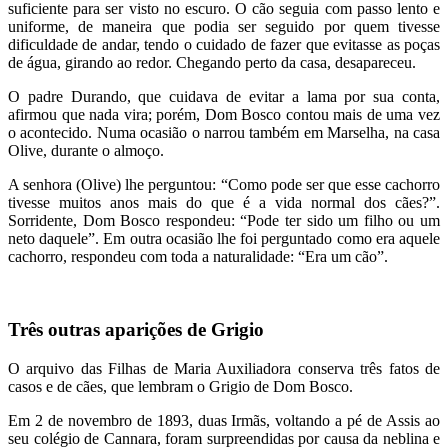
suficiente para ser visto no escuro. O cão seguia com passo lento e
uniforme, de maneira que podia ser seguido por quem tivesse
dificuldade de andar, tendo o cuidado de fazer que evitasse as poças
de água, girando ao redor. Chegando perto da casa, desapareceu.
O padre Durando, que cuidava de evitar a lama por sua conta,
afirmou que nada vira; porém, Dom Bosco contou mais de uma vez
o acontecido. Numa ocasião o narrou também em Marselha, na casa
Olive, durante o almoço.
A senhora (Olive) lhe perguntou: “Como pode ser que esse cachorro
tivesse muitos anos mais do que é a vida normal dos cães?”.
Sorridente, Dom Bosco respondeu: “Pode ter sido um filho ou um
neto daquele”. Em outra ocasião lhe foi perguntado como era aquele
cachorro, respondeu com toda a naturalidade: “Era um cão”.
Três outras aparições de Grigio
O arquivo das Filhas de Maria Auxiliadora conserva três fatos de
casos e de cães, que lembram o Grigio de Dom Bosco.
Em 2 de novembro de 1893, duas Irmãs, voltando a pé de Assis ao
seu colégio de Cannara, foram surpreendidas por causa da neblina e