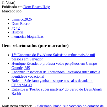
(1 Votar)
Publicado em
Dom Bosco Hoje
Marcado sob
bsmarco2026
Dom Bosco
grigio
História
memorias biograficas
Itens relacionados (por marcador)
15º Encontro do Ex-Aluno Salesiano reúne mais de mil
pessoas em Salvador
Henrique Escudeiro professa votos perpétuos em Campo
Grande, MS
Encontro Inspetorial de Formandos Salesianos intensifica a
identidade vocacional
Boletim Salesiano ganha destaque nas salas de aula no
CESAM-GO
Entregue a ‘Positio super martyrio’ do Servo de Deus Akash
Bashir
Mais nesta categoria:
« Salesiano Irmão: sua vocação no coração da