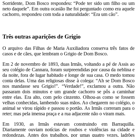
Sorridente, Dom Bosco respondeu: “Pode ter sido um filho ou um
neto daquele”. Em outra ocasião lhe foi perguntado como era aquele
cachorro, respondeu com toda a naturalidade: “Era um cão”.
Três outras aparições de Grigio
O arquivo das Filhas de Maria Auxiliadora conserva três fatos de
casos e de cães, que lembram o Grigio de Dom Bosco.
Em 2 de novembro de 1893, duas Irmãs, voltando a pé de Assis ao
seu colégio de Cannara, foram surpreendidas por causa da neblina e
da noite, fora de lugar habitado e longe de sua casa. O medo tomou
conta delas. Uma das religiosas disse à colega: “Ah se Dom Bosco
nos mandasse seu Grigio!”. “Verdade!”, exclamou a outra. Não
passaram dois minutos e um grande cachorro se pôs a caminhar
entre elas. Era alto, com pelo cinzento. Olhou-as como se fossem
velhas conhecidas, lambendo suas mãos. Ao chegarem no colégio, o
animal se virou rápido e passou o portão. As Irmãs correram para o
reter; mas pela imensa praça e a rua adjacente não o viram mais.
Em 1930, as Irmãs estavam construindo em Barraquilla.
Diariamente ouviam notícias de roubos e violências na cidade e
redondezas. Antes dos trabalhos, por umas quatro vezes, ladrões