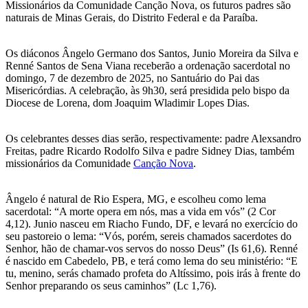
Missionários da Comunidade Canção Nova, os futuros padres são
naturais de Minas Gerais, do Distrito Federal e da Paraíba.
Os diáconos Ângelo Germano dos Santos, Junio Moreira da Silva e
Renné Santos de Sena Viana receberão a ordenação sacerdotal no
domingo, 7 de dezembro de 2025, no Santuário do Pai das
Misericórdias. A celebração, às 9h30, será presidida pelo bispo da
Diocese de Lorena, dom Joaquim Wladimir Lopes Dias.
Os celebrantes desses dias serão, respectivamente: padre Alexsandro
Freitas, padre Ricardo Rodolfo Silva e padre Sidney Dias, também
missionários da Comunidade
Canção Nova
.
Ângelo é natural de Rio Espera, MG, e escolheu como lema
sacerdotal: “A morte opera em nós, mas a vida em vós” (2 Cor
4,12). Junio nasceu em Riacho Fundo, DF, e levará no exercício do
seu pastoreio o lema: “Vós, porém, sereis chamados sacerdotes do
Senhor, hão de chamar-vos servos do nosso Deus” (Is 61,6). Renné
é nascido em Cabedelo, PB, e terá como lema do seu ministério: “E
tu, menino, serás chamado profeta do Altíssimo, pois irás à frente do
Senhor preparando os seus caminhos” (Lc 1,76).