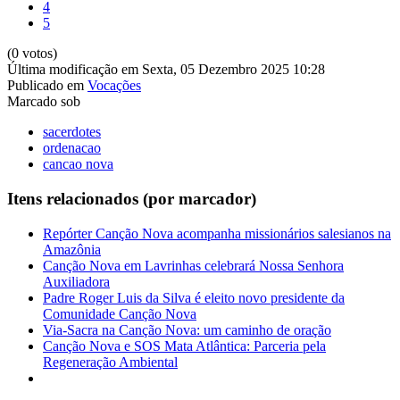
4
5
(0 votos)
Última modificação em Sexta, 05 Dezembro 2025 10:28
Publicado em
Vocações
Marcado sob
sacerdotes
ordenacao
cancao nova
Itens relacionados (por marcador)
Repórter Canção Nova acompanha missionários salesianos na
Amazônia
Canção Nova em Lavrinhas celebrará Nossa Senhora
Auxiliadora
Padre Roger Luis da Silva é eleito novo presidente da
Comunidade Canção Nova
Via-Sacra na Canção Nova: um caminho de oração
Canção Nova e SOS Mata Atlântica: Parceria pela
Regeneração Ambiental