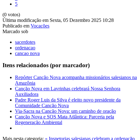
5
(0 votos)
Última modificação em Sexta, 05 Dezembro 2025 10:28
Publicado em
Vocações
Marcado sob
sacerdotes
ordenacao
cancao nova
Itens relacionados (por marcador)
Repórter Canção Nova acompanha missionários salesianos na
Amazônia
Canção Nova em Lavrinhas celebrará Nossa Senhora
Auxiliadora
Padre Roger Luis da Silva é eleito novo presidente da
Comunidade Canção Nova
Via-Sacra na Canção Nova: um caminho de oração
Canção Nova e SOS Mata Atlântica: Parceria pela
Regeneração Ambiental
Mais nesta categoria:
« Inspetorias salesianas celebram a ordenação