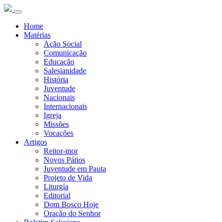
Home
Matérias
Ação Social
Comunicação
Educação
Salesianidade
História
Juventude
Nacionais
Internacionais
Igreja
Missões
Vocações
Artigos
Reitor-mor
Novos Pátios
Juventude em Pauta
Projeto de Vida
Liturgia
Editorial
Dom Bosco Hoje
Oração do Senhor