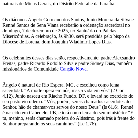
naturais de Minas Gerais, do Distrito Federal e da Paraíba.
Os diáconos Ângelo Germano dos Santos, Junio Moreira da Silva e
Renné Santos de Sena Viana receberão a ordenação sacerdotal no
domingo, 7 de dezembro de 2025, no Santuário do Pai das
Misericórdias. A celebração, às 9h30, será presidida pelo bispo da
Diocese de Lorena, dom Joaquim Wladimir Lopes Dias.
Os celebrantes desses dias serão, respectivamente: padre Alexsandro
Freitas, padre Ricardo Rodolfo Silva e padre Sidney Dias, também
missionários da Comunidade
Canção Nova
.
Ângelo é natural de Rio Espera, MG, e escolheu como lema
sacerdotal: “A morte opera em nós, mas a vida em vós” (2 Cor
4,12). Junio nasceu em Riacho Fundo, DF, e levará no exercício do
seu pastoreio o lema: “Vós, porém, sereis chamados sacerdotes do
Senhor, hão de chamar-vos servos do nosso Deus” (Is 61,6). Renné
é nascido em Cabedelo, PB, e terá como lema do seu ministério: “E
tu, menino, serás chamado profeta do Altíssimo, pois irás à frente do
Senhor preparando os seus caminhos” (Lc 1,76).