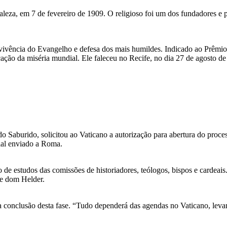
za, em 7 de fevereiro de 1909. O religioso foi um dos fundadores e p
vivência do Evangelho e defesa dos mais humildes. Indicado ao Prêmi
ção da miséria mundial. Ele faleceu no Recife, no dia 27 de agosto de 
o Saburido, solicitou ao Vaticano a autorização para abertura do pro
rial enviado a Roma.
 de estudos das comissões de historiadores, teólogos, bispos e cardeais
de dom Helder.
 conclusão desta fase. “Tudo dependerá das agendas no Vaticano, levan