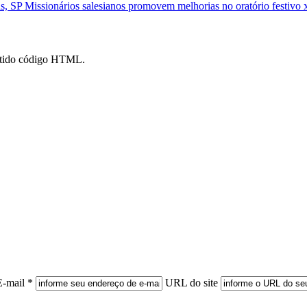
ns, SP
Missionários salesianos promovem melhorias no oratório festivo 
mitido código HTML.
E-mail *
URL do site