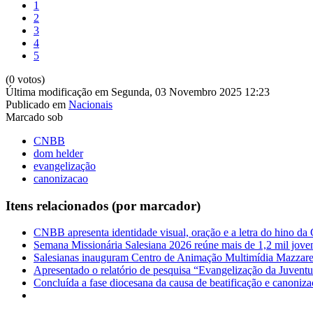
1
2
3
4
5
(0 votos)
Última modificação em Segunda, 03 Novembro 2025 12:23
Publicado em
Nacionais
Marcado sob
CNBB
dom helder
evangelização
canonizacao
Itens relacionados (por marcador)
CNBB apresenta identidade visual, oração e a letra do hino da
Semana Missionária Salesiana 2026 reúne mais de 1,2 mil jove
Salesianas inauguram Centro de Animação Multimídia Mazzare
Apresentado o relatório de pesquisa “Evangelização da Juvent
Concluída a fase diocesana da causa de beatificação e canoniz