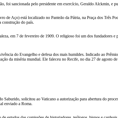
, foi sancionada pelo presidente em exercício, Geraldo Alckmin, e publ
o de Aço) está localizado no Panteão da Pátria, na Praça dos Três Pod
a construção do país.
za, em 7 de fevereiro de 1909. O religioso foi um dos fundadores e p
vivência do Evangelho e defesa dos mais humildes. Indicado ao Prêmi
ção da miséria mundial. Ele faleceu no Recife, no dia 27 de agosto de 
o Saburido, solicitou ao Vaticano a autorização para abertura do pro
rial enviado a Roma.
 de estudos das comissões de historiadores, teólogos, bispos e cardeais