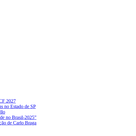
 CF 2027
ns no Estado de SP
llo
ude no Brasil-2025”
ação de Carlo Braga