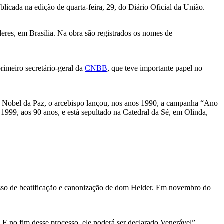
icada na edição de quarta-feira, 29, do Diário Oficial da União.
eres, em Brasília. Na obra são registrados os nomes de
rimeiro secretário-geral da
CNBB
, que teve importante papel no
o Nobel da Paz, o arcebispo lançou, nos anos 1990, a campanha “Ano
1999, aos 90 anos, e está sepultado na Catedral da Sé, em Olinda,
cesso de beatificação e canonização de dom Helder. Em novembro do
. E no fim desse processo, ele poderá ser declarado Venerável”,