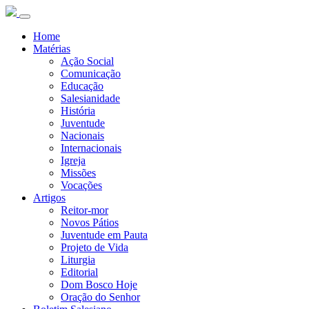
Home
Matérias
Ação Social
Comunicação
Educação
Salesianidade
História
Juventude
Nacionais
Internacionais
Igreja
Missões
Vocações
Artigos
Reitor-mor
Novos Pátios
Juventude em Pauta
Projeto de Vida
Liturgia
Editorial
Dom Bosco Hoje
Oração do Senhor