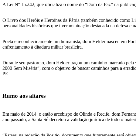
A Lei Nº 15.242, que oficializa o nome do “Dom da Paz” na publicação
O Livro dos Heróis e Heroínas da Pátria (também conhecido como Livr
personalidades históricas que tiveram atuação destacada na defesa e n
Poeta e reconhecidamente um humanista, dom Helder nasceu em Fortale
enfrentamento à ditadura militar brasileira.
Durante seu pastoreio, dom Helder traçou um caminho marcado pela 
2000 Sem Miséria”, com o objetivo de buscar caminhos para a erradica
PE.
Rumo aos altares
Em maio de 2014, o então arcebispo de Olinda e Recife, dom Fernand
ano passado, a Santa Sé decretou a validação jurídica de todo o mate
“Estarei na redação da Positio, documento que futuramente será objeto