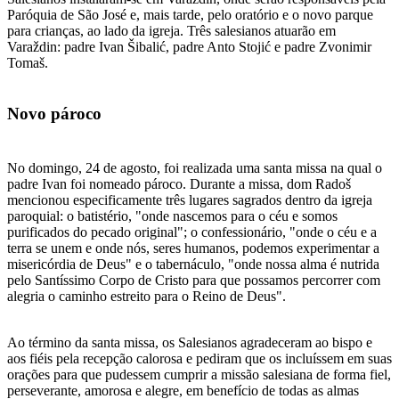
Paróquia de São José e, mais tarde, pelo oratório e o novo parque
para crianças, ao lado da igreja. Três salesianos atuarão em
Varaždin: padre Ivan Šibalić, padre Anto Stojić e padre Zvonimir
Tomaš.
Novo pároco
No domingo, 24 de agosto, foi realizada uma santa missa na qual o
padre Ivan foi nomeado pároco. Durante a missa, dom Radoš
mencionou especificamente três lugares sagrados dentro da igreja
paroquial: o batistério, "onde nascemos para o céu e somos
purificados do pecado original"; o confessionário, "onde o céu e a
terra se unem e onde nós, seres humanos, podemos experimentar a
misericórdia de Deus" e o tabernáculo, "onde nossa alma é nutrida
pelo Santíssimo Corpo de Cristo para que possamos percorrer com
alegria o caminho estreito para o Reino de Deus".
Ao término da santa missa, os Salesianos agradeceram ao bispo e
aos fiéis pela recepção calorosa e pediram que os incluíssem em suas
orações para que pudessem cumprir a missão salesiana de forma fiel,
perseverante, amorosa e alegre, em benefício de todas as almas