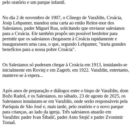
pelo oratório e um parque infantil.
No dia 2 de novembro de 1907, o Cônego de Varaždin, Croácia,
Josip Lehpamer, mandou uma carta ao então Reitor-mor dos
Salesianos, padre Miguel Rua, solicitando que enviasse salesianos
para a Croácia. Ele também propôs um possível benfeitor para
permitir que os salesianos chegassem à Croácia rapidamente e
inaugurassem uma casa, o que, segundo Lehpamer, "traria grandes
benefícios para a nossa pobre Croácia".
Os Salesianos só puderam chegar à Croácia em 1913, instalando-se
inicialmente em Rovinj e em Zagreb, em 1922. Varaždin, entretanto,
manteve-se à espera...
Após anos de preparação e diálogos entre o bispo de Varaždin, dom
Božo Radoš, e os Salesianos, no sábado, 23 de agosto de 2025, os
Salesianos instalaram-se em Varaždin, onde serão responsáveis pela
Paróquia de São José e, mais tarde, pelo oratório e o novo parque
para crianças, ao lado da igreja. Três salesianos atuarão em
Varaždin: padre Ivan Šibalić, padre Anto Stojić e padre Zvonimir
Tomaš.