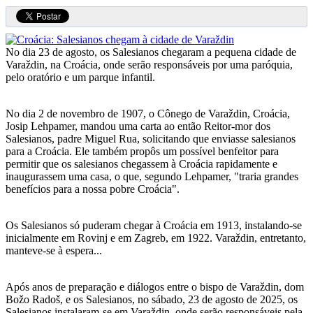
No dia 23 de agosto, os Salesianos chegaram a pequena cidade de
Varaždin, na Croácia, onde serão responsáveis por uma paróquia,
pelo oratório e um parque infantil.
No dia 2 de novembro de 1907, o Cônego de Varaždin, Croácia,
Josip Lehpamer, mandou uma carta ao então Reitor-mor dos
Salesianos, padre Miguel Rua, solicitando que enviasse salesianos
para a Croácia. Ele também propôs um possível benfeitor para
permitir que os salesianos chegassem à Croácia rapidamente e
inaugurassem uma casa, o que, segundo Lehpamer, "traria grandes
benefícios para a nossa pobre Croácia".
Os Salesianos só puderam chegar à Croácia em 1913, instalando-se
inicialmente em Rovinj e em Zagreb, em 1922. Varaždin, entretanto,
manteve-se à espera...
Após anos de preparação e diálogos entre o bispo de Varaždin, dom
Božo Radoš, e os Salesianos, no sábado, 23 de agosto de 2025, os
Salesianos instalaram-se em Varaždin, onde serão responsáveis pela