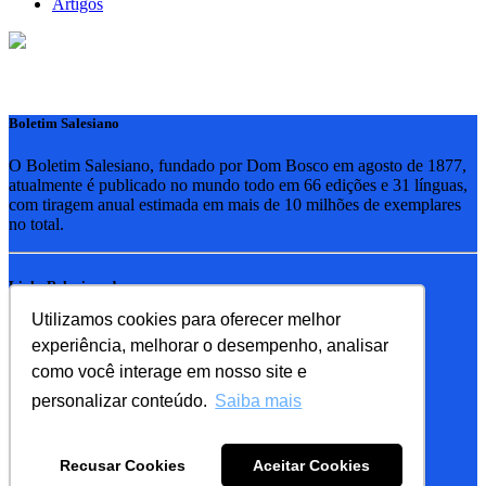
Artigos
Boletim Salesiano
O Boletim Salesiano, fundado por Dom Bosco em agosto de 1877,
atualmente é publicado no mundo todo em 66 edições e 31 línguas,
com tiragem anual estimada em mais de 10 milhões de exemplares
no total.
Links Relacionados
Utilizamos cookies para oferecer melhor
RSB - Rede Salesiana Brasil
experiência, melhorar o desempenho, analisar
EDEBE - Editora
UPV - União pela Vida
como você interage em nosso site e
personalizar conteúdo.
Saiba mais
Familia Salesiana
SDB - Salesianos de Dom Bosco
Recusar Cookies
Aceitar Cookies
FMA - Filhas de Maria Auxiliadora