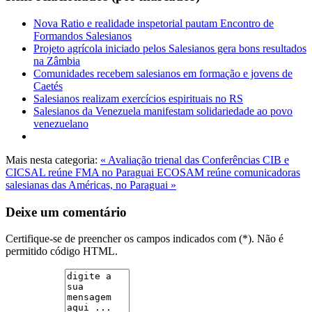
Nova Ratio e realidade inspetorial pautam Encontro de
Formandos Salesianos
Projeto agrícola iniciado pelos Salesianos gera bons resultados
na Zâmbia
Comunidades recebem salesianos em formação e jovens de
Caetés
Salesianos realizam exercícios espirituais no RS
Salesianos da Venezuela manifestam solidariedade ao povo
venezuelano
Mais nesta categoria:
« Avaliação trienal das Conferências CIB e
CICSAL reúne FMA no Paraguai
ECOSAM reúne comunicadoras
salesianas das Américas, no Paraguai »
Deixe um comentário
Certifique-se de preencher os campos indicados com (*). Não é
permitido código HTML.