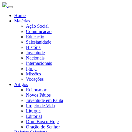
Home
Matérias
Ação Social
Comunicação
Educação
Salesianidade
História
Juventude
Nacionais
Internacionais
Igreja
Missões
Vocações
Artigos
Reitor-mor
Novos Pátios
Juventude em Pauta
Projeto de Vida
Liturgia
Editorial
Dom Bosco Hoje
Oração do Senhor