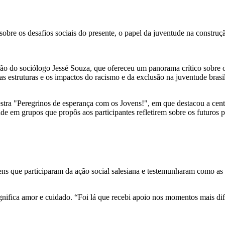
re os desafios sociais do presente, o papel da juventude na construçã
o do sociólogo Jessé Souza, que ofereceu um panorama crítico sobre o ce
s estruturas e os impactos do racismo e da exclusão na juventude brasil
stra "Peregrinos de esperança com os Jovens!", em que destacou a centr
e em grupos que propôs aos participantes refletirem sobre os futuros po
ue participaram da ação social salesiana e testemunharam como as o
ignifica amor e cuidado. “Foi lá que recebi apoio nos momentos mais difí