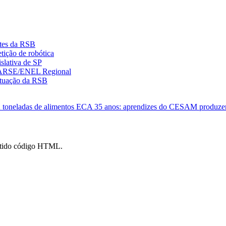
ntes da RSB
ição de robótica
slativa de SP
ENARSE/ENEL Regional
 atuação da RSB
 toneladas de alimentos
ECA 35 anos: aprendizes do CESAM produzem j
mitido código HTML.