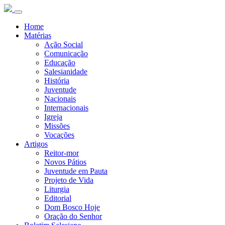
Home
Matérias
Ação Social
Comunicação
Educação
Salesianidade
História
Juventude
Nacionais
Internacionais
Igreja
Missões
Vocações
Artigos
Reitor-mor
Novos Pátios
Juventude em Pauta
Projeto de Vida
Liturgia
Editorial
Dom Bosco Hoje
Oração do Senhor