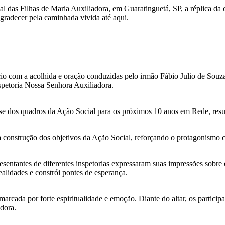
rial das Filhas de Maria Auxiliadora, em Guaratinguetá, SP, a réplica 
gradecer pela caminhada vivida até aqui.
cio com a acolhida e oração conduzidas pelo irmão Fábio Julio de Souz
nspetoria Nossa Senhora Auxiliadora.
tese dos quadros da Ação Social para os próximos 10 anos em Rede, re
 construção dos objetivos da Ação Social, reforçando o protagonismo co
esentantes de diferentes inspetorias expressaram suas impressões sobre
lidades e constrói pontes de esperança.
rcada por forte espiritualidade e emoção. Diante do altar, os partici
dora.