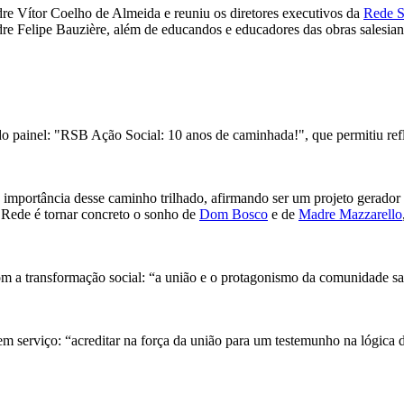
dre Vítor Coelho de Almeida e reuniu os diretores executivos da
Rede S
re Felipe Bauzière, além de educandos e educadores das obras salesiana
 painel: "RSB Ação Social: 10 anos de caminhada!", que permitiu reflet
importância desse caminho trilhado, afirmando ser um projeto gerador d
a Rede é tornar concreto o sonho de
Dom Bosco
e de
Madre Mazzarello
m a transformação social: “a união e o protagonismo da comunidade sal
em serviço: “acreditar na força da união para um testemunho na lógica 