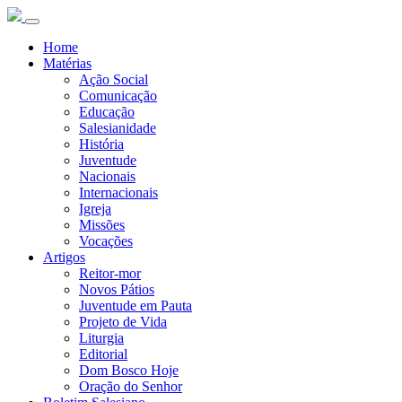
Home
Matérias
Ação Social
Comunicação
Educação
Salesianidade
História
Juventude
Nacionais
Internacionais
Igreja
Missões
Vocações
Artigos
Reitor-mor
Novos Pátios
Juventude em Pauta
Projeto de Vida
Liturgia
Editorial
Dom Bosco Hoje
Oração do Senhor