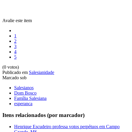
Avalie este item
1
2
3
4
5
(0 votos)
Publicado em
Salesianidade
Marcado sob
Salesianos
Dom Bosco
Família Salesiana
esperanca
Itens relacionados (por marcador)
Henrique Escudeiro professa votos perpétuos em Campo
Grande, MS