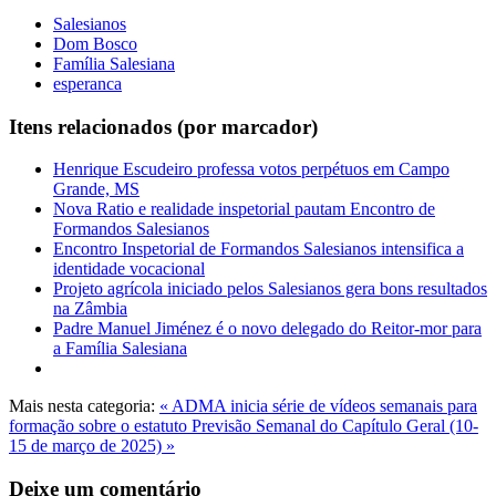
Salesianos
Dom Bosco
Família Salesiana
esperanca
Itens relacionados (por marcador)
Henrique Escudeiro professa votos perpétuos em Campo
Grande, MS
Nova Ratio e realidade inspetorial pautam Encontro de
Formandos Salesianos
Encontro Inspetorial de Formandos Salesianos intensifica a
identidade vocacional
Projeto agrícola iniciado pelos Salesianos gera bons resultados
na Zâmbia
Padre Manuel Jiménez é o novo delegado do Reitor-mor para
a Família Salesiana
Mais nesta categoria:
« ADMA inicia série de vídeos semanais para
formação sobre o estatuto
Previsão Semanal do Capítulo Geral (10-
15 de março de 2025) »
Deixe um comentário