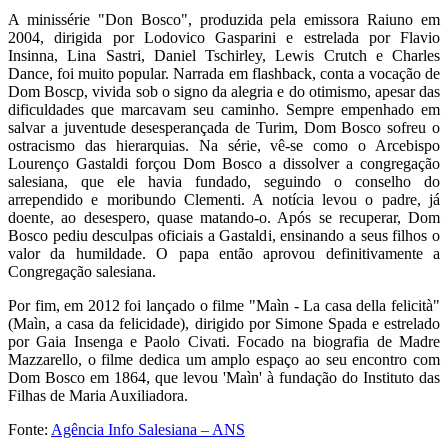
A minissérie "Don Bosco", produzida pela emissora Raiuno em
2004, dirigida por Lodovico Gasparini e estrelada por Flavio
Insinna, Lina Sastri, Daniel Tschirley, Lewis Crutch e Charles
Dance, foi muito popular. Narrada em flashback, conta a vocação de
Dom Boscp, vivida sob o signo da alegria e do otimismo, apesar das
dificuldades que marcavam seu caminho. Sempre empenhado em
salvar a juventude desesperançada de Turim, Dom Bosco sofreu o
ostracismo das hierarquias. Na série, vê-se como o Arcebispo
Lourenço Gastaldi forçou Dom Bosco a dissolver a congregação
salesiana, que ele havia fundado, seguindo o conselho do
arrependido e moribundo Clementi. A notícia levou o padre, já
doente, ao desespero, quase matando-o. Após se recuperar, Dom
Bosco pediu desculpas oficiais a Gastaldi, ensinando a seus filhos o
valor da humildade. O papa então aprovou definitivamente a
Congregação salesiana.
Por fim, em 2012 foi lançado o filme "Maìn - La casa della felicità"
(Maìn, a casa da felicidade), dirigido por Simone Spada e estrelado
por Gaia Insenga e Paolo Civati. Focado na biografia de Madre
Mazzarello, o filme dedica um amplo espaço ao seu encontro com
Dom Bosco em 1864, que levou 'Maìn' à fundação do Instituto das
Filhas de Maria Auxiliadora.
Fonte:
Agência Info Salesiana – ANS