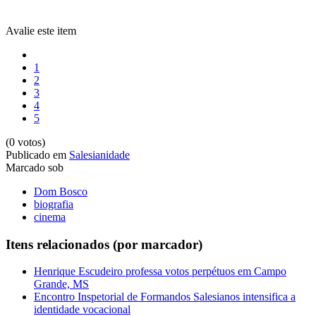
Avalie este item
1
2
3
4
5
(0 votos)
Publicado em
Salesianidade
Marcado sob
Dom Bosco
biografia
cinema
Itens relacionados (por marcador)
Henrique Escudeiro professa votos perpétuos em Campo
Grande, MS
Encontro Inspetorial de Formandos Salesianos intensifica a
identidade vocacional