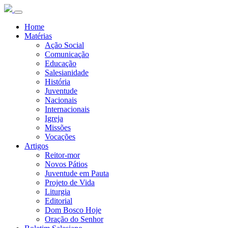
Home
Matérias
Ação Social
Comunicação
Educação
Salesianidade
História
Juventude
Nacionais
Internacionais
Igreja
Missões
Vocações
Artigos
Reitor-mor
Novos Pátios
Juventude em Pauta
Projeto de Vida
Liturgia
Editorial
Dom Bosco Hoje
Oração do Senhor