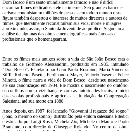
Dom Bosco é um santo mundialmente famoso e não é difícil
encontrar filmes dedicados a ele na internet. Seu grande charme e
carisma conquistaram milhões de pessoas em todo o mundo e sua
figura também despertou o interesse de muitos diretores e autores de
filmes, que literalmente reconstituíram sua vida, morte e milagres,
aproximando, assim, o Santo da Juventude ao público. Segue uma
análise de algumas das obras cinematográficas mais famosas e
profissionais que o homenagearam.
Entre os filmes mais antigos sobre a vida de São João Bosco está o
trabalho de Goffredo Alessandrini, produzido em 1935, intitulado
"Don Bosco". Estrelado por Gian Paolo Rosmino, Maria Vincenza
Stiffi, Roberto Pasetti, Ferdinando Mayer, Vittorio Vaser e Felice
Minotti, o filme narra a vida de Dom Bosco, desde seu nascimento
até sua canonização em 1934. Ele mostra o nascimento do oratório,
os conflitos com a vizinhança e com as autoridades locais, o início
das escolas profissionais e agrícolas, a fundação da Congregação
Salesiana, até sua morte em 1888.
Anos depois, em 1987, foi lançado “Giovanni il ragazzo del sogno”
(João, o menino do sonho), distribuído pela editora salesiana Elledici
e estrelado por Luigi Rosa, Michela Zio, Michele di Mauro e Paolo
Bramante, com direção de Giuseppe Rolando. No centro da obra,