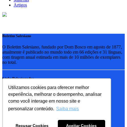
Artigos
Boletim Salesiano
O Boletim Salesiano, fundado por Dom Bosco em agosto de 1877,
atualmente é publicado no mundo todo em 66 edições e 31 línguas,
com tiragem anual estimada em mais de 10 milhões de exemplares
no total.
Links Relacionados
Utilizamos cookies para oferecer melhor
RSB - Rede Salesiana Brasil
experiência, melhorar o desempenho, analisar
EDEBE - Editora
UPV - União pela Vida
como você interage em nosso site e
personalizar conteúdo.
Saiba mais
Familia Salesiana
SDB - Salesianos de Dom Bosco
Recusar Cookies
Aceitar Cookies