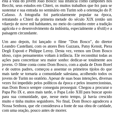
está a vida do jovem João Bosco: sua infância como camponês nos
Becchi, seus estudos em Chieri, os muitos trabalhos que fez para se
sustentar e sua entrada no seminário em Turim sob a orientação do P.
Cafasso. A fotografia foi particularmente popular na época,
retratando a Chieri da primeira metade do século XIX (então um
vilarejo de nove mil habitantes, no meio do caminho entre a tradição
agrícola e o desenvolvimento da indústria, especialmente a têxtil) e a
paisagem circundante.
Um ano depois, foi lançado o filme "Don Bosco", do diretor
Leandro Castellani, com os atores Ben Gazzara, Patsy Kensit, Piera
Degli Esposti e Philippe Leroy. Desta vez, vemos um Dom Bosco
idoso, cujos pensamentos voltam à infância. Ele reconstitui todas as
ações para concretizar seu maior sonho: dedicar-se totalmente aos
jovens. O filme conta como Dom Bosco, com a ajuda de Dom Borel
e de outros padres, começou a assentar os primeiros tijolos do que
mais tarde se tornaria a comunidade salesiana, acolhendo todos os
jovens de Turim no oratório. Apesar de suas boas intenções, diversas
vezes foi impedido pelos políticos da época e pelos insurrecionistas,
mas Dom Bosco sempre conseguiu prosseguir. Chegou a procurar o
Papa Pio IX e, anos mais tarde, o Papa Leão XIII para buscar apoio
para sua comunidade, que, nesse meio tempo, já havia crescido
muito e tinha muitos seguidores. No final, Dom Bosco agradeceu a
Nossa Senhora, que ele considerava a fonte de sua obra de caridade,
com uma oração, pouco antes de morrer.