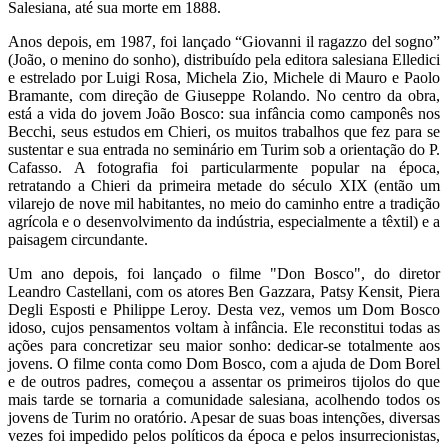
Salesiana, até sua morte em 1888.
Anos depois, em 1987, foi lançado “Giovanni il ragazzo del sogno”
(João, o menino do sonho), distribuído pela editora salesiana Elledici
e estrelado por Luigi Rosa, Michela Zio, Michele di Mauro e Paolo
Bramante, com direção de Giuseppe Rolando. No centro da obra,
está a vida do jovem João Bosco: sua infância como camponês nos
Becchi, seus estudos em Chieri, os muitos trabalhos que fez para se
sustentar e sua entrada no seminário em Turim sob a orientação do P.
Cafasso. A fotografia foi particularmente popular na época,
retratando a Chieri da primeira metade do século XIX (então um
vilarejo de nove mil habitantes, no meio do caminho entre a tradição
agrícola e o desenvolvimento da indústria, especialmente a têxtil) e a
paisagem circundante.
Um ano depois, foi lançado o filme "Don Bosco", do diretor
Leandro Castellani, com os atores Ben Gazzara, Patsy Kensit, Piera
Degli Esposti e Philippe Leroy. Desta vez, vemos um Dom Bosco
idoso, cujos pensamentos voltam à infância. Ele reconstitui todas as
ações para concretizar seu maior sonho: dedicar-se totalmente aos
jovens. O filme conta como Dom Bosco, com a ajuda de Dom Borel
e de outros padres, começou a assentar os primeiros tijolos do que
mais tarde se tornaria a comunidade salesiana, acolhendo todos os
jovens de Turim no oratório. Apesar de suas boas intenções, diversas
vezes foi impedido pelos políticos da época e pelos insurrecionistas,