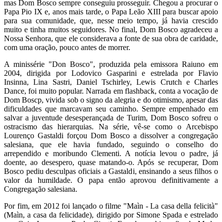
mas Dom Bosco sempre conseguiu prosseguir. Chegou a procurar o
Papa Pio IX e, anos mais tarde, o Papa Leão XIII para buscar apoio
para sua comunidade, que, nesse meio tempo, já havia crescido
muito e tinha muitos seguidores. No final, Dom Bosco agradeceu a
Nossa Senhora, que ele considerava a fonte de sua obra de caridade,
com uma oração, pouco antes de morrer.
A minissérie "Don Bosco", produzida pela emissora Raiuno em
2004, dirigida por Lodovico Gasparini e estrelada por Flavio
Insinna, Lina Sastri, Daniel Tschirley, Lewis Crutch e Charles
Dance, foi muito popular. Narrada em flashback, conta a vocação de
Dom Boscp, vivida sob o signo da alegria e do otimismo, apesar das
dificuldades que marcavam seu caminho. Sempre empenhado em
salvar a juventude desesperançada de Turim, Dom Bosco sofreu o
ostracismo das hierarquias. Na série, vê-se como o Arcebispo
Lourenço Gastaldi forçou Dom Bosco a dissolver a congregação
salesiana, que ele havia fundado, seguindo o conselho do
arrependido e moribundo Clementi. A notícia levou o padre, já
doente, ao desespero, quase matando-o. Após se recuperar, Dom
Bosco pediu desculpas oficiais a Gastaldi, ensinando a seus filhos o
valor da humildade. O papa então aprovou definitivamente a
Congregação salesiana.
Por fim, em 2012 foi lançado o filme "Maìn - La casa della felicità"
(Maìn, a casa da felicidade), dirigido por Simone Spada e estrelado