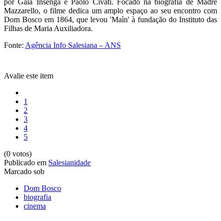
por Gaia Insenga e Paolo Civati. Focado na biografia de Madre
Mazzarello, o filme dedica um amplo espaço ao seu encontro com
Dom Bosco em 1864, que levou 'Maìn' à fundação do Instituto das
Filhas de Maria Auxiliadora.
Fonte:
Agência Info Salesiana – ANS
Avalie este item
1
2
3
4
5
(0 votos)
Publicado em
Salesianidade
Marcado sob
Dom Bosco
biografia
cinema