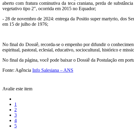
aberto com fratura cominutiva da teca craniana, perda de substância
vegetativo tipo 2", ocorrida em 2015 no Equador;
- 28 de novembro de 2024: entrega da Positio super martyrio, dos S
em 15 de julho de 1976;
No final do Dossiê, recorda-se o empenho por difundir o conhecimento
espiritual, pastoral, eclesial, educativo, sociocultural, histórico e missi
No final da página, você pode baixar o Dossiê da Postulação em port
Fonte: Agência
Info Salesiana – ANS
Avalie este item
1
2
3
4
5