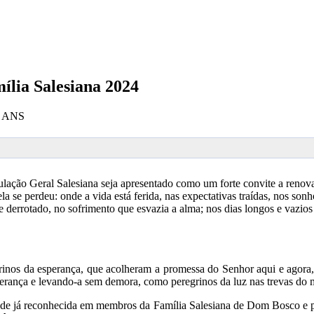
ília Salesiana 2024
 - ANS
tulação Geral Salesiana seja apresentado como um forte convite a reno
a se perdeu: onde a vida está ferida, nas expectativas traídas, nos so
errotado, no sofrimento que esvazia a alma; nos dias longos e vazios do
grinos da esperança, que acolheram a promessa do Senhor aqui e agora,
erança e levando-a sem demora, como peregrinos da luz nas trevas do
idade já reconhecida em membros da Família Salesiana de Dom Bosco e