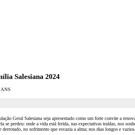
ília Salesiana 2024
 - ANS
tulação Geral Salesiana seja apresentado como um forte convite a reno
a se perdeu: onde a vida está ferida, nas expectativas traídas, nos so
errotado, no sofrimento que esvazia a alma; nos dias longos e vazios do