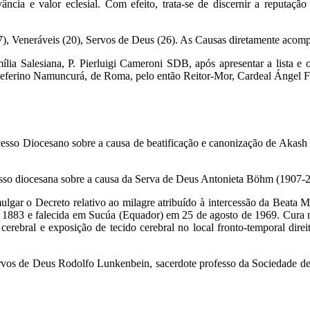
ância e valor eclesial. Com efeito, trata-se de discernir a reputa
7), Veneráveis (20), Servos de Deus (26). As Causas diretamente acomp
ia Salesiana, P. Pierluigi Cameroni SDB, após apresentar a lista e o
eferino Namuncurá, de Roma, pelo então Reitor-Mor, Cardeal Ángel Fe
esso Diocesano sobre a causa de beatificação e canonização de Akash
esso diocesana sobre a causa da Serva de Deus Antonieta Böhm (1907-2
gar o Decreto relativo ao milagre atribuído à intercessão da Beata Ma
de 1883 e falecida em Sucúa (Equador) em 25 de agosto de 1969. Cura 
 cerebral e exposição de tecido cerebral no local fronto-temporal dire
ervos de Deus Rodolfo Lunkenbein, sacerdote professo da Sociedade de 