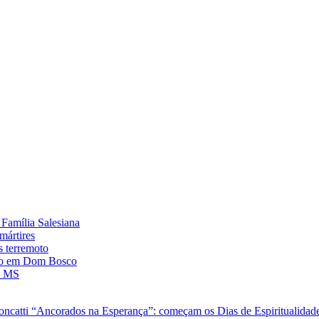
Família Salesiana
mártires
s terremoto
ado em Dom Bosco
, MS
oncatti
“Ancorados na Esperança”: começam os Dias de Espiritualidade