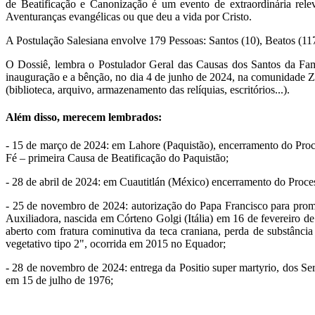
de Beatificação e Canonização é um evento de extraordinária relev
Aventuranças evangélicas ou que deu a vida por Cristo.
A Postulação Salesiana envolve 179 Pessoas: Santos (10), Beatos (11
O Dossiê, lembra o Postulador Geral das Causas dos Santos da Famíl
inauguração e a bênção, no dia 4 de junho de 2024, na comunidade Z
(biblioteca, arquivo, armazenamento das relíquias, escritórios...).
Além disso, merecem lembrados:
- 15 de março de 2024: em Lahore (Paquistão), encerramento do Proc
Fé – primeira Causa de Beatificação do Paquistão;
- 28 de abril de 2024: em Cuautitlán (México) encerramento do Proc
- 25 de novembro de 2024: autorização do Papa Francisco para promul
Auxiliadora, nascida em Córteno Golgi (Itália) em 16 de fevereiro 
aberto com fratura cominutiva da teca craniana, perda de substância
vegetativo tipo 2", ocorrida em 2015 no Equador;
- 28 de novembro de 2024: entrega da Positio super martyrio, dos S
em 15 de julho de 1976;