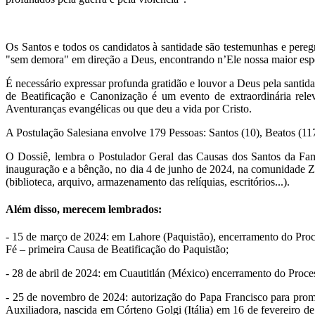
Os Santos e todos os candidatos à santidade são testemunhas e pere
"sem demora" em direção a Deus, encontrando n’Ele nossa maior esp
É necessário expressar profunda gratidão e louvor a Deus pela sant
de Beatificação e Canonização é um evento de extraordinária relev
Aventuranças evangélicas ou que deu a vida por Cristo.
A Postulação Salesiana envolve 179 Pessoas: Santos (10), Beatos (11
O Dossiê, lembra o Postulador Geral das Causas dos Santos da Famíl
inauguração e a bênção, no dia 4 de junho de 2024, na comunidade Z
(biblioteca, arquivo, armazenamento das relíquias, escritórios...).
Além disso, merecem lembrados:
- 15 de março de 2024: em Lahore (Paquistão), encerramento do Proc
Fé – primeira Causa de Beatificação do Paquistão;
- 28 de abril de 2024: em Cuautitlán (México) encerramento do Proc
- 25 de novembro de 2024: autorização do Papa Francisco para promul
Auxiliadora, nascida em Córteno Golgi (Itália) em 16 de fevereiro 