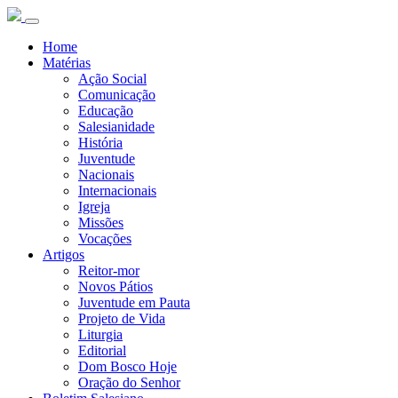
Home
Matérias
Ação Social
Comunicação
Educação
Salesianidade
História
Juventude
Nacionais
Internacionais
Igreja
Missões
Vocações
Artigos
Reitor-mor
Novos Pátios
Juventude em Pauta
Projeto de Vida
Liturgia
Editorial
Dom Bosco Hoje
Oração do Senhor