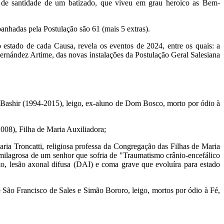
ção de santidade de um batizado, que viveu em grau heroico as Bem-
anhadas pela Postulação são 61 (mais 5 extras).
 estado de cada Causa, revela os eventos de 2024, entre os quais: a
rnández Artime, das novas instalações da Postulação Geral Salesiana
 Bashir (1994-2015), leigo, ex-aluno de Dom Bosco, morto por ódio à
008), Filha de Maria Auxiliadora;
ria Troncatti, religiosa professa da Congregação das Filhas de Maria
milagrosa de um senhor que sofria de "Traumatismo crânio-encefálico
ito, lesão axonal difusa (DAI) e coma grave que evoluíra para estado
São Francisco de Sales e Simão Bororo, leigo, mortos por ódio à Fé,