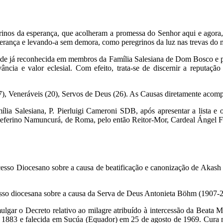
grinos da esperança, que acolheram a promessa do Senhor aqui e agora,
erança e levando-a sem demora, como peregrinos da luz nas trevas do
idade já reconhecida em membros da Família Salesiana de Dom Bosco e
ância e valor eclesial. Com efeito, trata-se de discernir a reputa
7), Veneráveis (20), Servos de Deus (26). As Causas diretamente acomp
ia Salesiana, P. Pierluigi Cameroni SDB, após apresentar a lista e o
eferino Namuncurá, de Roma, pelo então Reitor-Mor, Cardeal Ángel Fe
esso Diocesano sobre a causa de beatificação e canonização de Akash
esso diocesana sobre a causa da Serva de Deus Antonieta Böhm (1907-2
gar o Decreto relativo ao milagre atribuído à intercessão da Beata Ma
de 1883 e falecida em Sucúa (Equador) em 25 de agosto de 1969. Cura 