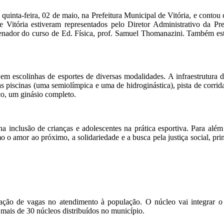
inta-feira, 02 de maio, na Prefeitura Municipal de Vitória, e contou c
 Vitória estiveram representados pelo Diretor Administrativo da Pre
dor do curso de Ed. Física, prof. Samuel Thomanazini. Também estive
m escolinhas de esportes de diversas modalidades. A infraestrutura do 
iscinas (uma semiolímpica e uma de hidroginástica), pista de corrida
o, um ginásio completo.
inclusão de crianças e adolescentes na prática esportiva. Para além 
o o amor ao próximo, a solidariedade e a busca pela justiça social, pr
iação de vagas no atendimento à população. O núcleo vai integrar o
 mais de 30 núcleos distribuídos no município.