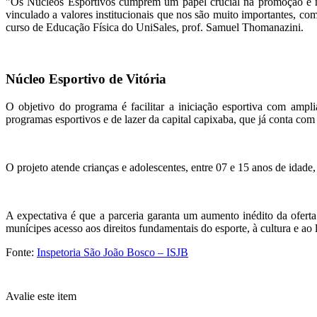
"Os Núcleos Esportivos cumprem um papel crucial na promoção e na 
vinculado a valores institucionais que nos são muito importantes, com
curso de Educação Física do UniSales, prof. Samuel Thomanazini.
Núcleo Esportivo de Vitória
O objetivo do programa é facilitar a iniciação esportiva com ampl
programas esportivos e de lazer da capital capixaba, que já conta com
O projeto atende crianças e adolescentes, entre 07 e 15 anos de idade
A expectativa é que a parceria garanta um aumento inédito da ofert
munícipes acesso aos direitos fundamentais do esporte, à cultura e ao l
Fonte:
Inspetoria São João Bosco – ISJB
Avalie este item