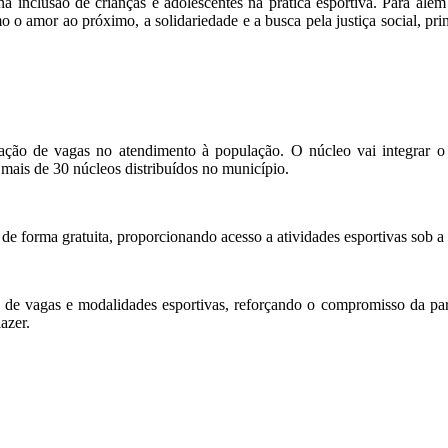
inclusão de crianças e adolescentes na prática esportiva. Para além 
o o amor ao próximo, a solidariedade e a busca pela justiça social, pr
iação de vagas no atendimento à população. O núcleo vai integrar o
 mais de 30 núcleos distribuídos no município.
, de forma gratuita, proporcionando acesso a atividades esportivas sob a
a de vagas e modalidades esportivas, reforçando o compromisso da parc
azer.