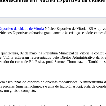
adolescentes em Núcleo Esportivo da cidade 
Núcleo Esportivo de Vitória, ES
Arquivo
Núcleos Esportivos ofertados gratuitamente às crianças e adolescentes d
inta-feira, 02 de maio, na Prefeitura Municipal de Vitória, e contou c
 Vitória estiveram representados pelo Diretor Administrativo da Pre
dor do curso de Ed. Física, prof. Samuel Thomanazini. Também estive
m escolinhas de esportes de diversas modalidades. A infraestrutura do 
iscinas (uma semiolímpica e uma de hidroginástica), pista de corrida
o, um ginásio completo.