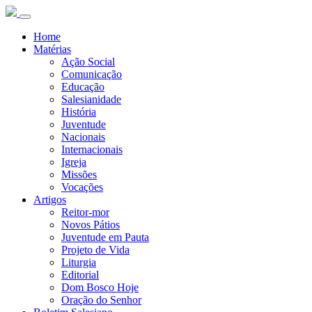
Home
Matérias
Ação Social
Comunicação
Educação
Salesianidade
História
Juventude
Nacionais
Internacionais
Igreja
Missões
Vocações
Artigos
Reitor-mor
Novos Pátios
Juventude em Pauta
Projeto de Vida
Liturgia
Editorial
Dom Bosco Hoje
Oração do Senhor