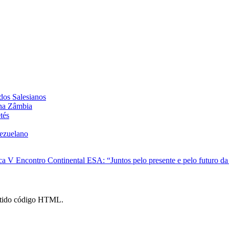
dos Salesianos
 na Zâmbia
tés
nezuelano
ica
V Encontro Continental ESA: “Juntos pelo presente e pelo futuro da
mitido código HTML.