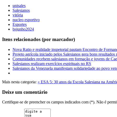
unisales
Salesianos
vitória
nucleo esportivo
Esportes
bsjunho2024
Itens relacionados (por marcador)
Nova Ratio e realidade inspetorial pautam Encontro de Forman
Projeto agrícola iniciado pelos Salesianos gera bons resultados
Comunidades recebem salesianos em formação e jovens de Cae
Salesianos realizam exercícios espirituais no RS
Salesianos da Venezuela manifestam solidariedade ao povo ve
Mais nesta categoria:
« ESA 5: 30 anos da Escola Salesiana na Amér
Deixe um comentário
Certifique-se de preencher os campos indicados com (*). Não é per