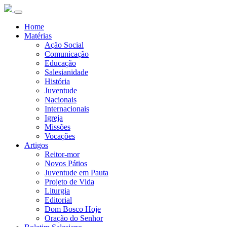
Home
Matérias
Ação Social
Comunicação
Educação
Salesianidade
História
Juventude
Nacionais
Internacionais
Igreja
Missões
Vocações
Artigos
Reitor-mor
Novos Pátios
Juventude em Pauta
Projeto de Vida
Liturgia
Editorial
Dom Bosco Hoje
Oração do Senhor