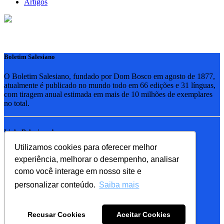
Artigos
Boletim Salesiano
O Boletim Salesiano, fundado por Dom Bosco em agosto de 1877,
atualmente é publicado no mundo todo em 66 edições e 31 línguas,
com tiragem anual estimada em mais de 10 milhões de exemplares
no total.
Links Relacionados
Utilizamos cookies para oferecer melhor
RSB - Rede Salesiana Brasil
experiência, melhorar o desempenho, analisar
EDEBE - Editora
UPV - União pela Vida
como você interage em nosso site e
personalizar conteúdo.
Saiba mais
Familia Salesiana
SDB - Salesianos de Dom Bosco
Recusar Cookies
Aceitar Cookies
FMA - Filhas de Maria Auxiliadora