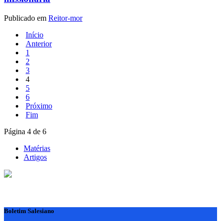
Publicado em
Reitor-mor
Início
Anterior
1
2
3
4
5
6
Próximo
Fim
Página 4 de 6
Matérias
Artigos
Boletim Salesiano