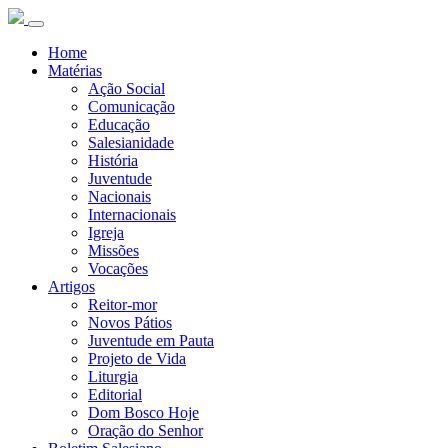
Home
Matérias
Ação Social
Comunicação
Educação
Salesianidade
História
Juventude
Nacionais
Internacionais
Igreja
Missões
Vocações
Artigos
Reitor-mor
Novos Pátios
Juventude em Pauta
Projeto de Vida
Liturgia
Editorial
Dom Bosco Hoje
Oração do Senhor