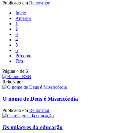
Publicado em
Reitor-mor
Início
Anterior
1
2
3
4
5
6
Próximo
Fim
Página 4 de 6
Reitor-mor
O nome de Deus é Misericórdia
Publicado em
Reitor-mor
Os milagres da educação