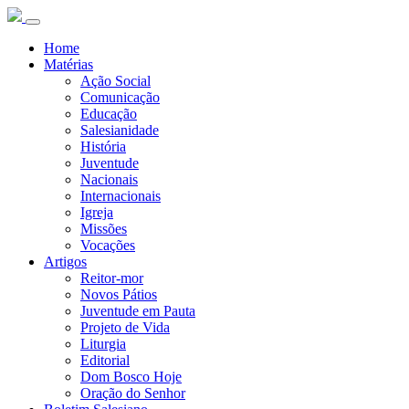
Home
Matérias
Ação Social
Comunicação
Educação
Salesianidade
História
Juventude
Nacionais
Internacionais
Igreja
Missões
Vocações
Artigos
Reitor-mor
Novos Pátios
Juventude em Pauta
Projeto de Vida
Liturgia
Editorial
Dom Bosco Hoje
Oração do Senhor