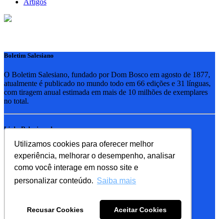
Artigos
Boletim Salesiano
O Boletim Salesiano, fundado por Dom Bosco em agosto de 1877,
atualmente é publicado no mundo todo em 66 edições e 31 línguas,
com tiragem anual estimada em mais de 10 milhões de exemplares
no total.
Links Relacionados
Utilizamos cookies para oferecer melhor
RSB - Rede Salesiana Brasil
experiência, melhorar o desempenho, analisar
EDEBE - Editora
UPV - União pela Vida
como você interage em nosso site e
personalizar conteúdo.
Saiba mais
Familia Salesiana
SDB - Salesianos de Dom Bosco
Recusar Cookies
Aceitar Cookies
FMA - Filhas de Maria Auxiliadora