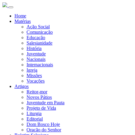
Home
Matérias
Ação Social
Comunicação
Educação
Salesianidade
História
Juventude
Nacionais
Internacionais
Igreja
Missões
Vocações
Artigos
Reitor-mor
Novos Pátios
Juventude em Pauta
Projeto de Vida
Liturgia
Editorial
Dom Bosco Hoje
Oração do Senhor