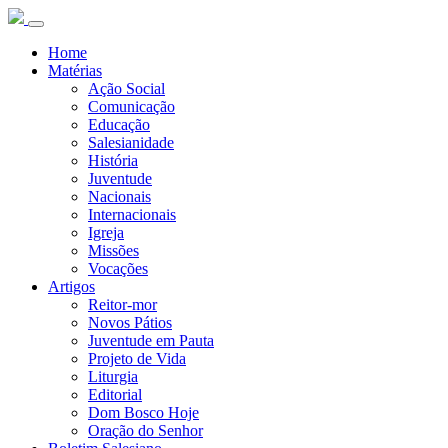
Home
Matérias
Ação Social
Comunicação
Educação
Salesianidade
História
Juventude
Nacionais
Internacionais
Igreja
Missões
Vocações
Artigos
Reitor-mor
Novos Pátios
Juventude em Pauta
Projeto de Vida
Liturgia
Editorial
Dom Bosco Hoje
Oração do Senhor