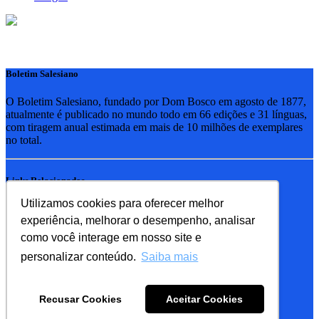
Boletim Salesiano
O Boletim Salesiano, fundado por Dom Bosco em agosto de 1877,
atualmente é publicado no mundo todo em 66 edições e 31 línguas,
com tiragem anual estimada em mais de 10 milhões de exemplares
no total.
Links Relacionados
Utilizamos cookies para oferecer melhor
RSB - Rede Salesiana Brasil
experiência, melhorar o desempenho, analisar
EDEBE - Editora
UPV - União pela Vida
como você interage em nosso site e
personalizar conteúdo.
Saiba mais
Familia Salesiana
SDB - Salesianos de Dom Bosco
Recusar Cookies
Aceitar Cookies
FMA - Filhas de Maria Auxiliadora