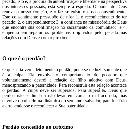
pecado, isto é, a procura da autoafirmação e liberdade na perspectiva
dos interesses pessoais, está sempre à espreita. O poder de Deus
renova o nosso coração, e o faz se existe o nosso consentimento.
Este consentimento pressupõe de nós: 1. o reconhecimento de ter
pecado; 2. o arrependimento; 3. a confiança na misericórdia de Deus
que encontra sua confirmação no sacramento da comunhão; e 4.
empenho em reparar os problemas originados pelo pecado nas
relações com Deus e com o próximo.
O que é o perdão?
O que seria verdadeiramente o perdão, pode-se deduzir somente que
é a culpa. Ela envolve o comportamento do pecador que
voluntariamente destrói a relação de filho adotivo com Deus,
menosprezando a paternidade. Para reconstruir esta relação acontece
o perdão. A culpa deve ser superada. Para superá-la, Deus que
perdoa não se limita a não levar em conta o mal ocorrido, mas
envolve o culpado na dinâmica do seu amor salvador, para incitá-lo
a arrepender-se e reconhecer a Sua paternidade.
Perdão concedido ao próximo