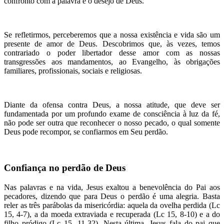
confronto com a palavra e o desejo de Deus.
Se refletirmos, perceberemos que a nossa existência e vida são um
presente de amor de Deus. Descobrimos que, às vezes, temos
contrariado o poder libertador desse amor com as nossas
transgressões aos mandamentos, ao Evangelho, às obrigações
familiares, profissionais, sociais e religiosas.
Diante da ofensa contra Deus, a nossa atitude, que deve ser
fundamentada por um profundo exame de consciência à luz da fé,
não pode ser outra que reconhecer o nosso pecado, o qual somente
Deus pode recompor, se confiarmos em Seu perdão.
Confiança no perdão de Deus
Nas palavras e na vida, Jesus exaltou a benevolência do Pai aos
pecadores, dizendo que para Deus o perdão é uma alegria. Basta
reler as três parábolas da misericórdia: aquela da ovelha perdida (Lc
15, 4-7), a da moeda extraviada e recuperada (Lc 15, 8-10) e a do
filho pródigo (Lc 15, 11-32). Nesta última, Jesus fala do pai que