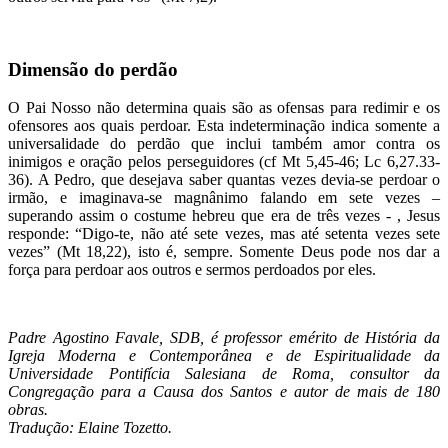
Dimensão do perdão
O Pai Nosso não determina quais são as ofensas para redimir e os
ofensores aos quais perdoar. Esta indeterminação indica somente a
universalidade do perdão que inclui também amor contra os
inimigos e oração pelos perseguidores (cf Mt 5,45-46; Lc 6,27.33-
36). A Pedro, que desejava saber quantas vezes devia-se perdoar o
irmão, e imaginava-se magnânimo falando em sete vezes –
superando assim o costume hebreu que era de três vezes - , Jesus
responde: “Digo-te, não até sete vezes, mas até setenta vezes sete
vezes” (Mt 18,22), isto é, sempre. Somente Deus pode nos dar a
força para perdoar aos outros e sermos perdoados por eles.
Padre Agostino Favale, SDB, é professor emérito de História da
Igreja Moderna e Contemporânea e de Espiritualidade da
Universidade Pontifícia Salesiana de Roma, consultor da
Congregação para a Causa dos Santos e autor de mais de 180
obras.
Tradução: Elaine Tozetto.