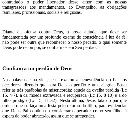
contrariado o poder libertador desse amor com as nossas
transgressões aos mandamentos, ao Evangelho, às obrigações
familiares, profissionais, sociais e religiosas.
Diante da ofensa contra Deus, a nossa atitude, que deve ser
fundamentada por um profundo exame de consciência à luz da fé,
não pode ser outra que reconhecer o nosso pecado, o qual somente
Deus pode recompor, se confiarmos em Seu perdão.
Confiança no perdão de Deus
Nas palavras e na vida, Jesus exaltou a benevolência do Pai aos
pecadores, dizendo que para Deus o perdão é uma alegria. Basta
reler as três parábolas da misericórdia: aquela da ovelha perdida (Lc
15, 4-7), a da moeda extraviada e recuperada (Lc 15, 8-10) e a do
filho pródigo (Lc 15, 11-32). Nesta última, Jesus fala do pai que
ordena que se faça uma festa pelo retorno do filho, para evidenciar
que Deus Pai continua a considerar o pecador como seu filho, à
espera de poder abraçá-lo, assim que se arrepender.