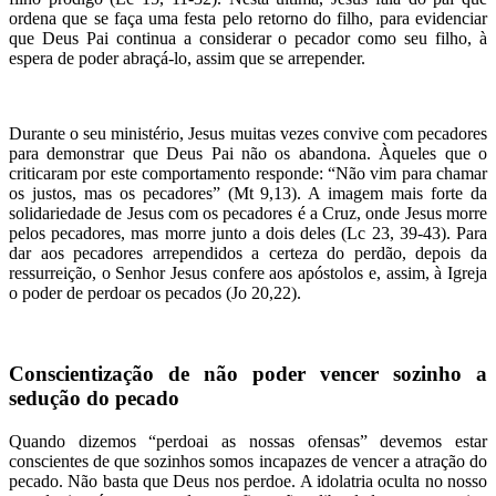
ordena que se faça uma festa pelo retorno do filho, para evidenciar
que Deus Pai continua a considerar o pecador como seu filho, à
espera de poder abraçá-lo, assim que se arrepender.
Durante o seu ministério, Jesus muitas vezes convive com pecadores
para demonstrar que Deus Pai não os abandona. Àqueles que o
criticaram por este comportamento responde: “Não vim para chamar
os justos, mas os pecadores” (Mt 9,13). A imagem mais forte da
solidariedade de Jesus com os pecadores é a Cruz, onde Jesus morre
pelos pecadores, mas morre junto a dois deles (Lc 23, 39-43). Para
dar aos pecadores arrependidos a certeza do perdão, depois da
ressurreição, o Senhor Jesus confere aos apóstolos e, assim, à Igreja
o poder de perdoar os pecados (Jo 20,22).
Conscientização de não poder vencer sozinho a
sedução do pecado
Quando dizemos “perdoai as nossas ofensas” devemos estar
conscientes de que sozinhos somos incapazes de vencer a atração do
pecado. Não basta que Deus nos perdoe. A idolatria oculta no nosso