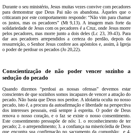
Durante o seu ministério, Jesus muitas vezes convive com pecadores
para demonstrar que Deus Pai não os abandona. Àqueles que o
criticaram por este comportamento responde: “Não vim para chamar
os justos, mas os pecadores” (Mt 9,13). A imagem mais forte da
solidariedade de Jesus com os pecadores é a Cruz, onde Jesus morre
pelos pecadores, mas morre junto a dois deles (Lc 23, 39-43). Para
dar aos pecadores arrependidos a certeza do perdão, depois da
ressurreição, o Senhor Jesus confere aos apóstolos e, assim, à Igreja
o poder de perdoar os pecados (Jo 20,22).
Conscientização de não poder vencer sozinho a
sedução do pecado
Quando dizemos “perdoai as nossas ofensas” devemos estar
conscientes de que sozinhos somos incapazes de vencer a atração do
pecado. Não basta que Deus nos perdoe. A idolatria oculta no nosso
pecado, isto é, a procura da autoafirmação e liberdade na perspectiva
dos interesses pessoais, está sempre à espreita. O poder de Deus
renova o nosso coração, e o faz se existe o nosso consentimento.
Este consentimento pressupõe de nós: 1. o reconhecimento de ter
pecado; 2. o arrependimento; 3. a confiança na misericórdia de Deus
que encontra sua confirmação no sacramento da comunhão; e 4.