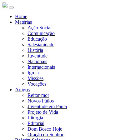
Home
Matérias
Ação Social
Comunicação
Educação
Salesianidade
História
Juventude
Nacionais
Internacionais
Igreja
Missões
Vocações
Artigos
Reitor-mor
Novos Pátios
Juventude em Pauta
Projeto de Vida
Liturgia
Editorial
Dom Bosco Hoje
Oração do Senhor