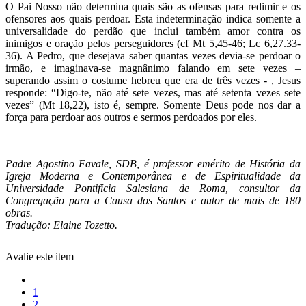
O Pai Nosso não determina quais são as ofensas para redimir e os
ofensores aos quais perdoar. Esta indeterminação indica somente a
universalidade do perdão que inclui também amor contra os
inimigos e oração pelos perseguidores (cf Mt 5,45-46; Lc 6,27.33-
36). A Pedro, que desejava saber quantas vezes devia-se perdoar o
irmão, e imaginava-se magnânimo falando em sete vezes –
superando assim o costume hebreu que era de três vezes - , Jesus
responde: “Digo-te, não até sete vezes, mas até setenta vezes sete
vezes” (Mt 18,22), isto é, sempre. Somente Deus pode nos dar a
força para perdoar aos outros e sermos perdoados por eles.
Padre Agostino Favale, SDB, é professor emérito de História da
Igreja Moderna e Contemporânea e de Espiritualidade da
Universidade Pontifícia Salesiana de Roma, consultor da
Congregação para a Causa dos Santos e autor de mais de 180
obras.
Tradução: Elaine Tozetto.
Avalie este item
1
2