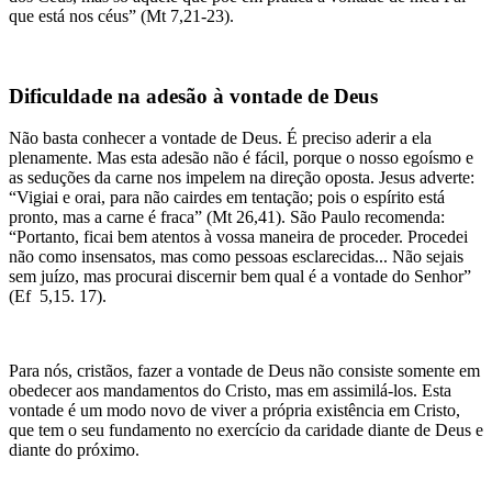
que está nos céus” (Mt 7,21-23).
Dificuldade na adesão à vontade de Deus
Não basta conhecer a vontade de Deus. É preciso aderir a ela
plenamente. Mas esta adesão não é fácil, porque o nosso egoísmo e
as seduções da carne nos impelem na direção oposta. Jesus adverte:
“Vigiai e orai, para não cairdes em tentação; pois o espírito está
pronto, mas a carne é fraca” (Mt 26,41). São Paulo recomenda:
“Portanto, ficai bem atentos à vossa maneira de proceder. Procedei
não como insensatos, mas como pessoas esclarecidas... Não sejais
sem juízo, mas procurai discernir bem qual é a vontade do Senhor”
(Ef 5,15. 17).
Para nós, cristãos, fazer a vontade de Deus não consiste somente em
obedecer aos mandamentos do Cristo, mas em assimilá-los. Esta
vontade é um modo novo de viver a própria existência em Cristo,
que tem o seu fundamento no exercício da caridade diante de Deus e
diante do próximo.