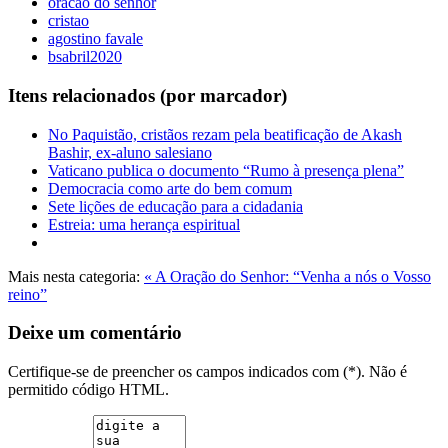
oracao do senhor
cristao
agostino favale
bsabril2020
Itens relacionados (por marcador)
No Paquistão, cristãos rezam pela beatificação de Akash
Bashir, ex-aluno salesiano
Vaticano publica o documento “Rumo à presença plena”
Democracia como arte do bem comum
Sete lições de educação para a cidadania
Estreia: uma herança espiritual
Mais nesta categoria:
« A Oração do Senhor: “Venha a nós o Vosso
reino”
Deixe um comentário
Certifique-se de preencher os campos indicados com (*). Não é
permitido código HTML.