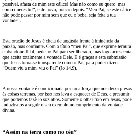
possível, afasta de mim este cálice! Mas não como eu quero, mas
como queres tu!”, e de novo, pouco depois: “Meu Pai, se este cálice
não pode passar por mim sem que eu o beba, seja feita a tua
vontade”.
Esta oração de Jesus é cheia de angústia frente à iminência da
paixão, mas confiante. Com o título “meu Pai”, que exprime ternura
e abandono filial, pede ao Pai para ser liberado, mas logo acrescenta
que aceita totalmente a vontade Dele. E é graças a esta submissão
que Jesus torna-se transparente como o Pai, para poder dizer:
“Quem viu a mim, viu o Pai” (Jo 14,9).
A nossa vontade é condicionada por uma força que nos deixa presos
às coisas terrenas, por isso nos leva a esquecer de Deus, a presumir
que podemos fazê-lo sozinhos. Somente o olhar fixo em Jesus, pode
induzir-nos a seguir o seu exemplo no cumprimento da vontade
divina.
“Assim na terra como no céu”