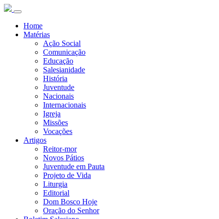
Home
Matérias
Ação Social
Comunicação
Educação
Salesianidade
História
Juventude
Nacionais
Internacionais
Igreja
Missões
Vocações
Artigos
Reitor-mor
Novos Pátios
Juventude em Pauta
Projeto de Vida
Liturgia
Editorial
Dom Bosco Hoje
Oração do Senhor