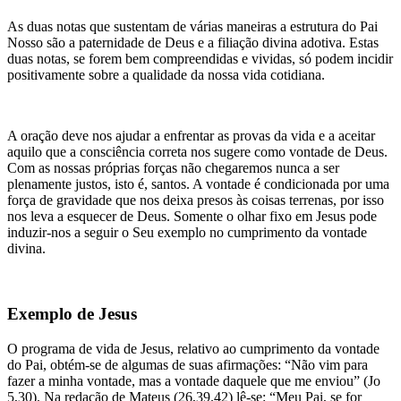
As duas notas que sustentam de várias maneiras a estrutura do Pai
Nosso são a paternidade de Deus e a filiação divina adotiva. Estas
duas notas, se forem bem compreendidas e vividas, só podem incidir
positivamente sobre a qualidade da nossa vida cotidiana.
A oração deve nos ajudar a enfrentar as provas da vida e a aceitar
aquilo que a consciência correta nos sugere como vontade de Deus.
Com as nossas próprias forças não chegaremos nunca a ser
plenamente justos, isto é, santos. A vontade é condicionada por uma
força de gravidade que nos deixa presos às coisas terrenas, por isso
nos leva a esquecer de Deus. Somente o olhar fixo em Jesus pode
induzir-nos a seguir o Seu exemplo no cumprimento da vontade
divina.
Exemplo de Jesus
O programa de vida de Jesus, relativo ao cumprimento da vontade
do Pai, obtém-se de algumas de suas afirmações: “Não vim para
fazer a minha vontade, mas a vontade daquele que me enviou” (Jo
5,30). Na redação de Mateus (26,39.42) lê-se: “Meu Pai, se for