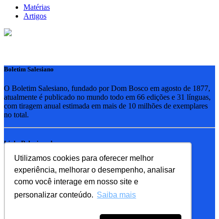
Matérias
Artigos
Boletim Salesiano
O Boletim Salesiano, fundado por Dom Bosco em agosto de 1877,
atualmente é publicado no mundo todo em 66 edições e 31 línguas,
com tiragem anual estimada em mais de 10 milhões de exemplares
no total.
Links Relacionados
Utilizamos cookies para oferecer melhor
RSB - Rede Salesiana Brasil
experiência, melhorar o desempenho, analisar
EDEBE - Editora
UPV - União pela Vida
como você interage em nosso site e
personalizar conteúdo.
Saiba mais
Familia Salesiana
SDB - Salesianos de Dom Bosco