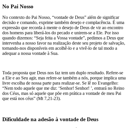
No Pai Nosso
No contexto do Pai Nosso, “vontade de Deus” além de significar
decisão e comando, exprime também desejo e complacência. É uma
expressão que recorda à mente o desejo de Deus de vir ao encontro
dos homens para liberá-los do pecado e unirem-se a Ele. Por isso
quando dizemos: “Seja feita a Vossa vontade”, pedimos a Deus que
intervenha a nosso favor na realização deste seu projeto de salvação,
tornando-nos disponíveis em acolhê-lo e a vivê-lo de tal modo a
adequar a nossa vontade à Sua.
Toda proposta que Deus nos faz tem um duplo resultado. Refere-se
a Ele e ao Seu agir, mas refere-se também a nós, porque implica uma
livre escolha de nossa parte para realizar-se. Se lê no Evangelho:
“Nem todo aquele que me diz: ‘Senhor! Senhor! ’, entrará no Reino
dos Céus, mas só aquele que põe em prática a vontade de meu Pai
que está nos céus” (Mt 7,21-23).
Dificuldade na adesão à vontade de Deus