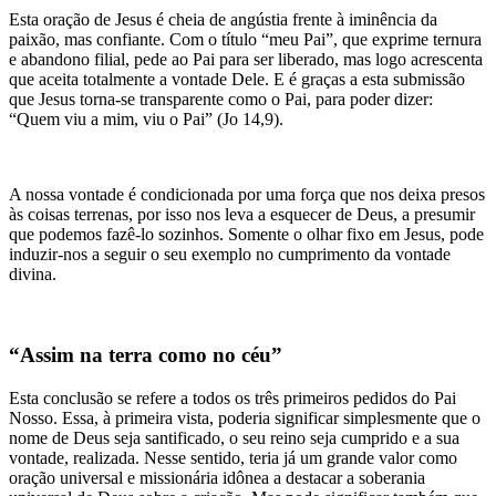
Esta oração de Jesus é cheia de angústia frente à iminência da
paixão, mas confiante. Com o título “meu Pai”, que exprime ternura
e abandono filial, pede ao Pai para ser liberado, mas logo acrescenta
que aceita totalmente a vontade Dele. E é graças a esta submissão
que Jesus torna-se transparente como o Pai, para poder dizer:
“Quem viu a mim, viu o Pai” (Jo 14,9).
A nossa vontade é condicionada por uma força que nos deixa presos
às coisas terrenas, por isso nos leva a esquecer de Deus, a presumir
que podemos fazê-lo sozinhos. Somente o olhar fixo em Jesus, pode
induzir-nos a seguir o seu exemplo no cumprimento da vontade
divina.
“Assim na terra como no céu”
Esta conclusão se refere a todos os três primeiros pedidos do Pai
Nosso. Essa, à primeira vista, poderia significar simplesmente que o
nome de Deus seja santificado, o seu reino seja cumprido e a sua
vontade, realizada. Nesse sentido, teria já um grande valor como
oração universal e missionária idônea a destacar a soberania