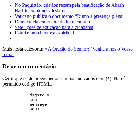
No Paquistão, cristãos rezam pela beatificação de Akash
Bashir, ex-aluno salesiano
Vaticano publica o documento “Rumo à presença plena”
Democracia como arte do bem comum
Sete lições de educação para a cidadania
Estreia: uma herança espiritual
Mais nesta categoria:
« A Oração do Senhor: “Venha a nós o Vosso
reino”
Deixe um comentário
Certifique-se de preencher os campos indicados com (*). Não é
permitido código HTML.