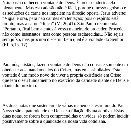
Não basta conhecer a vontade de Deus. É preciso aderir a ela
plenamente. Mas esta adesão não é fácil, porque o nosso egoísmo e
as seduções da carne nos impelem na direção oposta. Jesus adverte:
“Vigiai e orai, para não cairdes em tentação; pois o espírito está
pronto, mas a carne é fraca” (Mt 26,41). São Paulo recomenda:
“Portanto, ficai bem atentos à vossa maneira de proceder. Procedei
não como insensatos, mas como pessoas esclarecidas... Não sejais
sem juízo, mas procurai discernir bem qual é a vontade do Senhor”
(Ef 5,15. 17).
Para nós, cristãos, fazer a vontade de Deus não consiste somente em
obedecer aos mandamentos do Cristo, mas em assimilá-los. Esta
vontade é um modo novo de viver a própria existência em Cristo,
que tem o seu fundamento no exercício da caridade diante de Deus e
diante do próximo.
As duas notas que sustentam de várias maneiras a estrutura do Pai
Nosso são a paternidade de Deus e a filiação divina adotiva. Estas
duas notas, se forem bem compreendidas e vividas, só podem incidir
positivamente sobre a qualidade da nossa vida cotidiana.