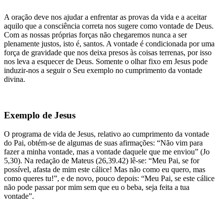
A oração deve nos ajudar a enfrentar as provas da vida e a aceitar
aquilo que a consciência correta nos sugere como vontade de Deus.
Com as nossas próprias forças não chegaremos nunca a ser
plenamente justos, isto é, santos. A vontade é condicionada por uma
força de gravidade que nos deixa presos às coisas terrenas, por isso
nos leva a esquecer de Deus. Somente o olhar fixo em Jesus pode
induzir-nos a seguir o Seu exemplo no cumprimento da vontade
divina.
Exemplo de Jesus
O programa de vida de Jesus, relativo ao cumprimento da vontade
do Pai, obtém-se de algumas de suas afirmações: “Não vim para
fazer a minha vontade, mas a vontade daquele que me enviou” (Jo
5,30). Na redação de Mateus (26,39.42) lê-se: “Meu Pai, se for
possível, afasta de mim este cálice! Mas não como eu quero, mas
como queres tu!”, e de novo, pouco depois: “Meu Pai, se este cálice
não pode passar por mim sem que eu o beba, seja feita a tua
vontade”.