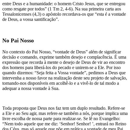
entre Deus e a humanidade: o homem Cristo Jesus, que se entregou
como resgate por todos” (1 Tm 2, 4-6). Na sua primeira carta aos
Tessalonicenses (4,3) o apóstolo recordava-os que “esta é a vontade
de Deus, a vossa santificação”.
No Pai Nosso
No contexto do Pai Nosso, “vontade de Deus” além de significar
decisão e comando, exprime também desejo e complacência. É uma
expressão que recorda à mente o desejo de Deus de vir ao encontro
dos homens para liberá-los do pecado e unirem-se a Ele. Por isso
quando dizemos: “Seja feita a Vossa vontade”, pedimos a Deus que
intervenha a nosso favor na realização deste seu projeto de salvação,
tornando-nos disponíveis em acolhê-lo e a vivê-lo de tal modo a
adequar a nossa vontade à Sua.
Toda proposta que Deus nos faz tem um duplo resultado. Refere-se
a Ele e ao Seu agir, mas refere-se também a nós, porque implica uma
livre escolha de nossa parte para realizar-se. Se lê no Evangelho:
“Nem todo aquele que me diz: ‘Senhor! Senhor! ’, entrará no Reino
dos Céus, mas só aquele que põe em prática a vontade de meu Pai