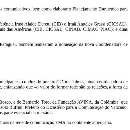
sos comunicativos, bem como elaborar o Planejamento Estratégico para
ferência Irmã Alaíde Deretti (CIB) e Irmã Ángeles Grassi (CICSAL),
petoriais das Américas (CIB, CICSAL, CINAB, CIMAC, NAC); e duas
o Paraguai, também realizaram a nomeação da nova Coordenadora de
rticipantes, conduzido por Irmã Doris Jaimes, atual coordenadora de
enfatizando que «o valor de formar rede são as relações, a força da
om Bosco, e de Bernardo Toro, da Fundação AVINA, da Colômbia, que
olo Ruffini, Prefeito do Dicastério para a Comunicação do Vaticano,
 parte essencial da missão».
 futuras da rede de comunicação FMA no continente americano.