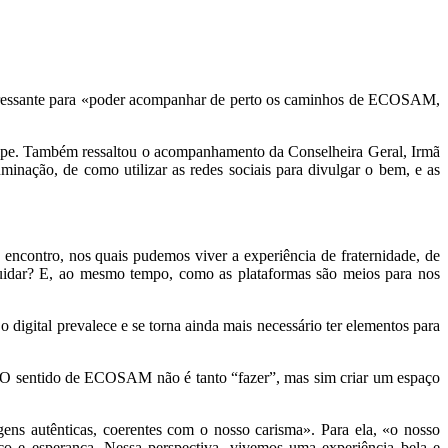
 interessante para «poder acompanhar de perto os caminhos de ECOSAM,
ipe. Também ressaltou o acompanhamento da Conselheira Geral, Irmã
inação, de como utilizar as redes sociais para divulgar o bem, e as
encontro, nos quais pudemos viver a experiência de fraternidade, de
cuidar? E, ao mesmo tempo, como as plataformas são meios para nos
igital prevalece e se torna ainda mais necessário ter elementos para
al. O sentido de ECOSAM não é tanto “fazer”, mas sim criar um espaço
ens autênticas, coerentes com o nosso carisma». Para ela, «o nosso
o e esperança. Nessa perspectiva, vivemos uma experiência bela e