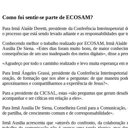
Como foi sentir-se parte de ECOSAM?
Para Irmã Alaíde Deretti, presidente da Conferência Interinspetoria
o processo que está sendo levado adiante e as responsabilidades que t
Conhecendo melhor o trabalho realizado por ECOSAM, Irmã Alaíde a
Ausilia De Siena. «Estes dias foram muito bons, de maior conhecime
consequências de um uso inadequado dos meios digitais», disse a pre
«Agradeço por todo o caminho realizado e levo muita esperança em re
Para Irmã Ángeles Grassi, presidente da Conferência Interinspetori
oração, de formação que nos abre a perguntas: de que maneira pod
aproximarmos e compartilharmos a experiência de Jesus?».
Para a presidente da CICSAL, estas «são perguntas que geram desafio
acompanhar e ser críticas em relação a eles».
Para Irmã Ausilia De Siena, Conselheira Geral para a Comunicação, «
de partilha, de crescimento comum e de corresponsabilidade».
Irmã Ausilia acrescenta que «através do confronto, da colaboração
trabalho de comunicação não é apenas uma tarefa técnica, mas de