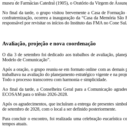
museu de Farmácias Catedral (1905), o Oratório da Virgem de Assunçã
No final da tarde, o grupo visitou brevemente a Casa de Formaçã
confraternização, ocorreu a inauguração da “Casa da Memória São Ra
responsável por revisitar os inícios do Instituto das FMA no Cone Sul
Avaliação, projeção e nova coordenação
O dia 3 de setembro foi dedicado aos trabalhos de avaliação, p
Modelo de Comunicação”.
Após a oração, o grupo reuniu-se em formato online com as demai
trabalhava na avaliação do planejamento estratégico vigente e na pro
Todo o processo transcorreu com harmonia e simplicidade.
Ao final da tarde, a Conselheira Geral para a Comunicação agrad
ECOSAM para o triênio 2026-2028.
Após os agradecimentos, que incluíram a entrega de presentes simboliz
de setembro de 2028, com o local a ser definido posteriormente.
Para concluir o encontro, foi realizada uma celebração eucarísti
tempos atuais.