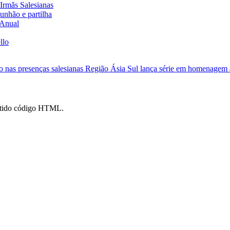
Irmãs Salesianas
nhão e partilha
 Anual
llo
o nas presenças salesianas
Região Ásia Sul lança série em homenagem a
mitido código HTML.