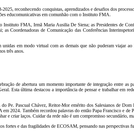
2023-2025, reconhecendo conquistas, aprendizados e desafios dos proces
ações educomunicativas em comunhão com o Instituto FMA.
o Instituto FMA, Irmã Maria Ausilia De Siena; as Presidentes de Con
ruguai; as Coordenadoras de Comunicação das Conferências Interins
aram unidas em modo virtual com as demais que não puderam viajar a
os três anos.
ebração de abertura um momento importante de integração entre as pa
l. Esta última destacou a importância de pensar e trabalhar em rede, 
ações do Pe. Pascual Chávez, Reitor-Mor emérito dos Salesianos de D
MA em 2024. Também recordou palavras do então Papa Francisco e de Pa
r e criar laços. Cuidar da rede não é um compromisso secundário, mas
ontos fortes e das fragilidades de ECOSAM, pensando nas perspectivas