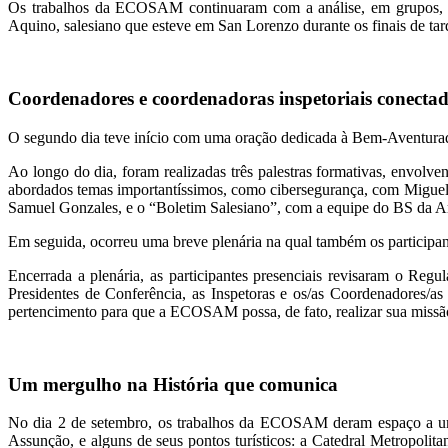
Os trabalhos da ECOSAM continuaram com a análise, em grupos, das 
Aquino, salesiano que esteve em San Lorenzo durante os finais de tard
Coordenadores e coordenadoras inspetoriais conectado
O segundo dia teve início com uma oração dedicada à Bem-Aventurad
Ao longo do dia, foram realizadas três palestras formativas, envol
abordados temas importantíssimos, como cibersegurança, com Miguel 
Samuel Gonzales, e o “Boletim Salesiano”, com a equipe do BS da A
Em seguida, ocorreu uma breve plenária na qual também os participant
Encerrada a plenária, as participantes presenciais revisaram o R
Presidentes de Conferência, as Inspetoras e os/as Coordenadores/as
pertencimento para que a ECOSAM possa, de fato, realizar sua missã
Um mergulho na História que comunica
No dia 2 de setembro, os trabalhos da ECOSAM deram espaço a um m
Assunção, e alguns de seus pontos turísticos: a Catedral Metropoli