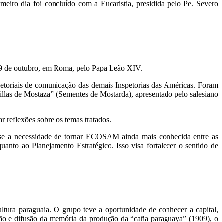
eiro dia foi concluído com a Eucaristia, presidida pelo Pe. Severo
19 de outubro, em Roma, pelo Papa Leão XIV.
petoriais de comunicação das demais Inspetorias das Américas. Foram
llas de Mostaza” (Sementes de Mostarda), apresentado pelo salesiano
 reflexões sobre os temas tratados.
u-se a necessidade de tornar ECOSAM ainda mais conhecida entre as
anto ao Planejamento Estratégico. Isso visa fortalecer o sentido de
ura paraguaia. O grupo teve a oportunidade de conhecer a capital,
ação e difusão da memória da produção da “caña paraguaya” (1909), o