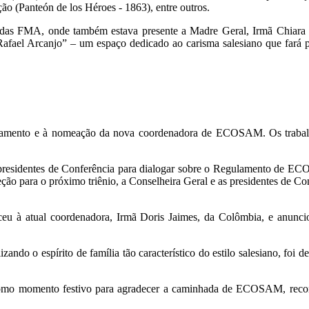
o (Panteón de los Héroes - 1863), entre outros.
o das FMA, onde também estava presente a Madre Geral, Irmã Chiara 
fael Arcanjo” – um espaço dedicado ao carisma salesiano que fará par
.
lanejamento e à nomeação da nova coordenadora de ECOSAM. Os traba
s presidentes de Conferência para dialogar sobre o Regulamento d
jeção para o próximo triênio, a Conselheira Geral e as presidentes de C
eceu à atual coordenadora, Irmã Doris Jaimes, da Colômbia, e anun
ando o espírito de família tão característico do estilo salesiano, foi d
ca como momento festivo para agradecer a caminhada de ECOSAM, rec