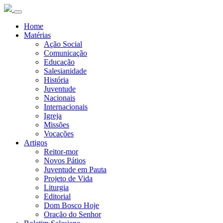
Home
Matérias
Ação Social
Comunicação
Educação
Salesianidade
História
Juventude
Nacionais
Internacionais
Igreja
Missões
Vocações
Artigos
Reitor-mor
Novos Pátios
Juventude em Pauta
Projeto de Vida
Liturgia
Editorial
Dom Bosco Hoje
Oração do Senhor