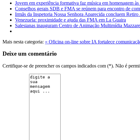
Jovem em experiência formativa faz música em homenagem às 
Conselhos gerais SDB e FMA se reúnem para encontro de comu
Irmãs da Inspetoria Nossa Senhora Aparecida concluem Retiro
Venezuela: proximidade e ajuda das FMA em La Guaira
Salesianas inauguram Centro de Animação Multimídia Mazzare
Mais nesta categoria:
« Oficina on-line sobre IA fortalece comunicaçã
Deixe um comentário
Certifique-se de preencher os campos indicados com (*). Não é per