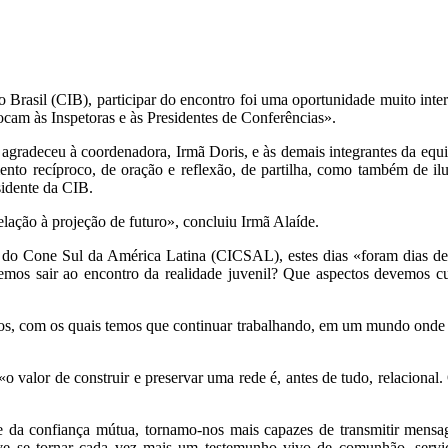
l do Brasil (CIB), participar do encontro foi uma oportunidade muito
ocam às Inspetoras e às Presidentes de Conferências».
gradeceu à coordenadora, Irmã Doris, e às demais integrantes da equ
nto recíproco, de oração e reflexão, de partilha, como também de ilum
sidente da CIB.
lação à projeção de futuro», concluiu Irmã Alaíde.
al do Cone Sul da América Latina (CICSAL), estes dias «foram dias de 
emos sair ao encontro da realidade juvenil? Que aspectos devemos 
s, com os quais temos que continuar trabalhando, em um mundo onde o d
o valor de construir e preservar uma rede é, antes de tudo, relacion
 e da confiança mútua, tornamo-nos mais capazes de transmitir mensag
ve se tornar cada vez mais um testemunho vivo de comunhão, serviç