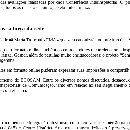
avaliações realizadas por cada Conferência Interinspetorial. O prim
e, todos os dias do encontro, celebrando a missa.
s: a força da rede
a Irmã Maria Troncatti - FMA - que será canonizada no próximo dia 
vendo em formato online também os coordenadores e coordenadoras ins
Ángel Gaspar, além de partilhas muito enriquecedoras: o projeto “Semi
rgentina.
es em formato online puderam expressar suas impressões e compartilhar
egulamento de ECOSAM. Entre os diversos pontos discutidos, destaco
 inspetoriais de Comunicação, tanto em relação ao seu Regulamento qu
o com eficácia.
omento de integração, descanso, confraternização e imersão na cult
tana (1845), o Centro Histórico Aristocrata, museu dedicado à preserv