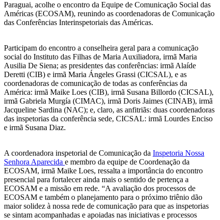
Paraguai, acolhe o encontro da Equipe de Comunicação Social das
Américas (ECOSAM), reunindo as coordenadoras de Comunicação
das Conferências Interinspetoriais das Américas.
Participam do encontro a conselheira geral para a comunicação
social do Instituto das Filhas de Maria Auxiliadora, irmã Maria
Ausilia De Siena; as presidentes das conferências: irmã Alaíde
Deretti (CIB) e irmã Maria Ángeles Grassi (CICSAL), e as
coordenadoras de comunicação de todas as conferências da
América: irmã Maike Loes (CIB), irmã Susana Billordo (CICSAL),
irmã Gabriela Murgía (CIMAC), irmã Doris Jaimes (CINAB), irmã
Jacqueline Sardina (NAC); e, claro, as anfitriãs: duas coordenadoras
das inspetorias da conferência sede, CICSAL: irmã Lourdes Enciso
e irmã Susana Diaz.
A coordenadora inspetorial de Comunicação da
Inspetoria Nossa
Senhora Aparecida
e membro da equipe de Coordenação da
ECOSAM, irmã Maike Loes, ressalta a importância do encontro
presencial para fortalecer ainda mais o sentido de pertença a
ECOSAM e a missão em rede. “A avaliação dos processos de
ECOSAM e também o planejamento para o próximo triênio dão
maior solidez à nossa rede de comunicação para que as inspetorias
se sintam acompanhadas e apoiadas nas iniciativas e processos