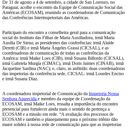
De 31 de agosto a 4 de setembro, a cidade de San Lorenzo, no
Paraguai, acolhe o encontro da Equipe de Comunicação Social das
Américas (ECOSAM), reunindo as coordenadoras de Comunicação
das Conferências Interinspetoriais das Américas.
Participam do encontro a conselheira geral para a comunicação
social do Instituto das Filhas de Maria Auxiliadora, irmã Maria
Ausilia De Siena; as presidentes das conferências: irmã Alaíde
Deretti (CIB) e irmã Maria Ángeles Grassi (CICSAL), e as
coordenadoras de comunicação de todas as conferências da
América: irmã Maike Loes (CIB), irmã Susana Billordo (CICSAL),
irmã Gabriela Murgía (CIMAC), irmã Doris Jaimes (CINAB), irmã
Jacqueline Sardina (NAC); e, claro, as anfitriãs: duas coordenadoras
das inspetorias da conferência sede, CICSAL: irmã Lourdes Enciso
e irmã Susana Diaz.
A coordenadora inspetorial de Comunicação da
Inspetoria Nossa
Senhora Aparecida
e membro da equipe de Coordenação da
ECOSAM, irmã Maike Loes, ressalta a importância do encontro
presencial para fortalecer ainda mais o sentido de pertença a
ECOSAM e a missão em rede. “A avaliação dos processos de
ECOSAM e também o planejamento para o próximo triênio dão
maior solidez à nossa rede de comunicação para que as inspetorias