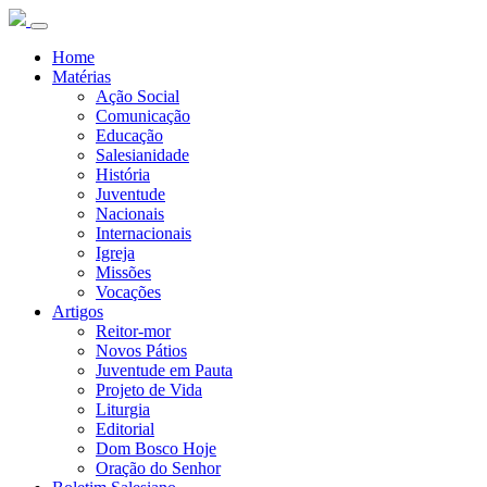
Home
Matérias
Ação Social
Comunicação
Educação
Salesianidade
História
Juventude
Nacionais
Internacionais
Igreja
Missões
Vocações
Artigos
Reitor-mor
Novos Pátios
Juventude em Pauta
Projeto de Vida
Liturgia
Editorial
Dom Bosco Hoje
Oração do Senhor