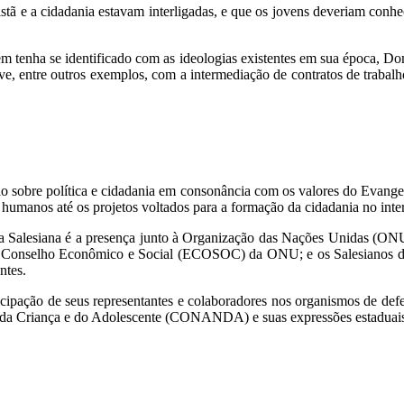
tã e a cidadania estavam interligadas, e que os jovens deveriam conhe
m tenha se identificado com as ideologias existentes em sua época, Do
usive, entre outros exemplos, com a intermediação de contratos de traba
xão sobre política e cidadania em consonância com os valores do Evange
humanos até os projetos voltados para a formação da cidadania no interi
 Salesiana é a presença junto à Organização das Nações Unidas (ONU) 
 do Conselho Econômico e Social (ECOSOC) da ONU; e os Salesianos 
ntes.
cipação de seus representantes e colaboradores nos organismos de defe
 da Criança e do Adolescente (CONANDA) e suas expressões estaduais