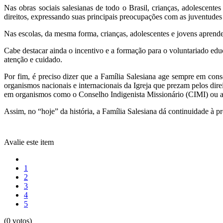
Nas obras sociais salesianas de todo o Brasil, crianças, adolescent
direitos, expressando suas principais preocupações com as juventudes 
Nas escolas, da mesma forma, crianças, adolescentes e jovens aprende
Cabe destacar ainda o incentivo e a formação para o voluntariado educ
atenção e cuidado.
Por fim, é preciso dizer que a Família Salesiana age sempre em conso
organismos nacionais e internacionais da Igreja que prezam pelos dire
em organismos como o Conselho Indigenista Missionário (CIMI) ou
Assim, no “hoje” da história, a Família Salesiana dá continuidade à 
Avalie este item
1
2
3
4
5
(0 votos)