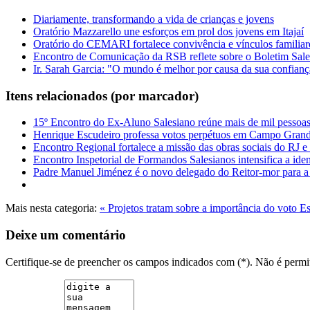
Diariamente, transformando a vida de crianças e jovens
Oratório Mazzarello une esforços em prol dos jovens em Itajaí
Oratório do CEMARI fortalece convivência e vínculos familiar
Encontro de Comunicação da RSB reflete sobre o Boletim Sale
Ir. Sarah Garcia: "O mundo é melhor por causa da sua confianç
Itens relacionados (por marcador)
15º Encontro do Ex-Aluno Salesiano reúne mais de mil pessoa
Henrique Escudeiro professa votos perpétuos em Campo Gran
Encontro Regional fortalece a missão das obras sociais do RJ e
Encontro Inspetorial de Formandos Salesianos intensifica a ide
Padre Manuel Jiménez é o novo delegado do Reitor-mor para a 
Mais nesta categoria:
« Projetos tratam sobre a importância do voto
Es
Deixe um comentário
Certifique-se de preencher os campos indicados com (*). Não é per