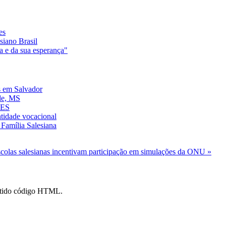
es
siano Brasil
a e da sua esperança"
s em Salvador
de, MS
 ES
ntidade vocacional
Família Salesiana
colas salesianas incentivam participação em simulações da ONU »
mitido código HTML.