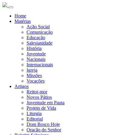
Home
Matérias
Ação Social
Comunicação
Educação
Salesianidade
História
Juventude
Nacionais
Internacionais
Igreja
Missões
Vocações
Artigos
Reitor-mor
Novos Pátios
Juventude em Pauta
Projeto de Vida
Liturgia
Editorial
Dom Bosco Hoje
Oração do Senhor