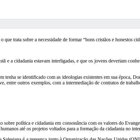
que trata sobre a necessidade de formar “bons cristãos e honestos cid
tã e a cidadania estavam interligadas, e que os jovens deveriam conhe
m tenha se identificado com as ideologias existentes em sua época, Do
usive, entre outros exemplos, com a intermediação de contratos de traba
xão sobre política e cidadania em consonância com os valores do Evange
humanos até os projetos voltados para a formação da cidadania no interi
 Salesiana é a presença junto à Organização das Nações Unidas (ONU) 