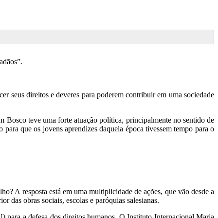
adãos”.
cer seus direitos e deveres para poderem contribuir em uma sociedade
m Bosco teve uma forte atuação política, principalmente no sentido de
lho para que os jovens aprendizes daquela época tivessem tempo para o
lho? A resposta está em uma multiplicidade de ações, que vão desde a
or das obras sociais, escolas e paróquias salesianas.
para a defesa dos direitos humanos. O Instituto Internacional Maria