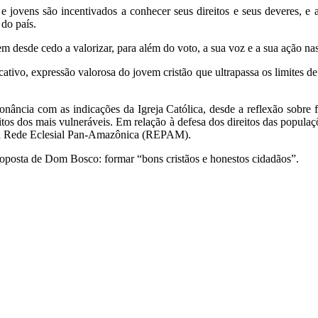
es e jovens são incentivados a conhecer seus direitos e seus deveres, 
do país.
m desde cedo a valorizar, para além do voto, a sua voz e a sua ação na
ativo, expressão valorosa do jovem cristão que ultrapassa os limites d
nância com as indicações da Igreja Católica, desde a reflexão sobre fé
itos dos mais vulneráveis. Em relação à defesa dos direitos das populaç
 a Rede Eclesial Pan-Amazônica (REPAM).
proposta de Dom Bosco: formar “bons cristãos e honestos cidadãos”.