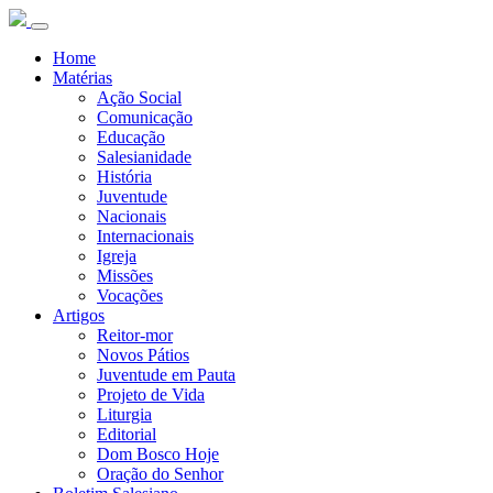
Home
Matérias
Ação Social
Comunicação
Educação
Salesianidade
História
Juventude
Nacionais
Internacionais
Igreja
Missões
Vocações
Artigos
Reitor-mor
Novos Pátios
Juventude em Pauta
Projeto de Vida
Liturgia
Editorial
Dom Bosco Hoje
Oração do Senhor