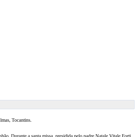
lmas, Tocantins.
ão. Durante a santa missa, presidida pelo padre Natale Vitale Forti,