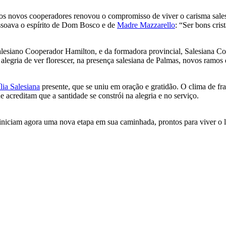
os novos cooperadores renovou o compromisso de viver o carisma sales
essoava o espírito de Dom Bosco e de
Madre Mazzarello
: “Ser bons cris
alesiano Cooperador Hamilton, e da formadora provincial, Salesiana C
gria de ver florescer, na presença salesiana de Palmas, novos ramos 
lia Salesiana
presente, que se uniu em oração e gratidão. O clima de 
acreditam que a santidade se constrói na alegria e no serviço.
iniciam agora uma nova etapa em sua caminhada, prontos para viver o