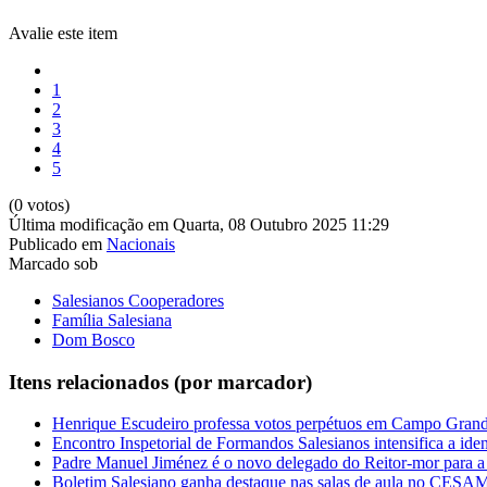
Avalie este item
1
2
3
4
5
(0 votos)
Última modificação em Quarta, 08 Outubro 2025 11:29
Publicado em
Nacionais
Marcado sob
Salesianos Cooperadores
Família Salesiana
Dom Bosco
Itens relacionados (por marcador)
Henrique Escudeiro professa votos perpétuos em Campo Gran
Encontro Inspetorial de Formandos Salesianos intensifica a ide
Padre Manuel Jiménez é o novo delegado do Reitor-mor para a 
Boletim Salesiano ganha destaque nas salas de aula no CES