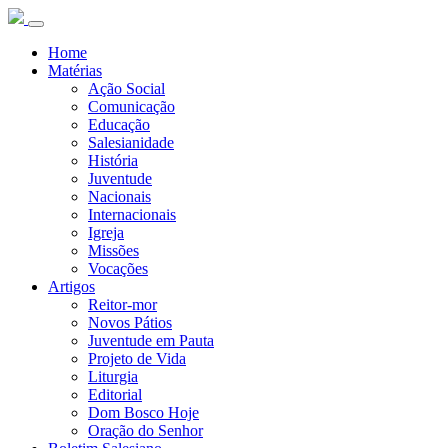
Home
Matérias
Ação Social
Comunicação
Educação
Salesianidade
História
Juventude
Nacionais
Internacionais
Igreja
Missões
Vocações
Artigos
Reitor-mor
Novos Pátios
Juventude em Pauta
Projeto de Vida
Liturgia
Editorial
Dom Bosco Hoje
Oração do Senhor