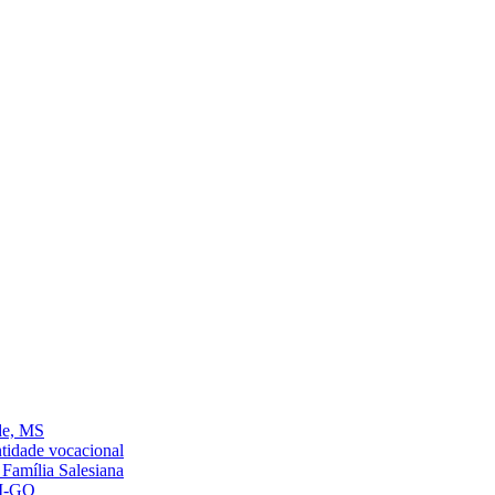
de, MS
ntidade vocacional
Família Salesiana
AM-GO