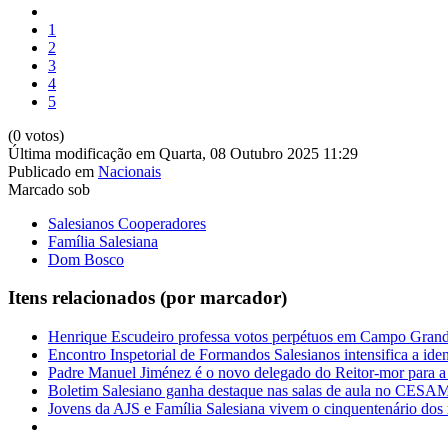
1
2
3
4
5
(0 votos)
Última modificação em Quarta, 08 Outubro 2025 11:29
Publicado em
Nacionais
Marcado sob
Salesianos Cooperadores
Família Salesiana
Dom Bosco
Itens relacionados (por marcador)
Henrique Escudeiro professa votos perpétuos em Campo Gran
Encontro Inspetorial de Formandos Salesianos intensifica a ide
Padre Manuel Jiménez é o novo delegado do Reitor-mor para a 
Boletim Salesiano ganha destaque nas salas de aula no CES
Jovens da AJS e Família Salesiana vivem o cinquentenário dos 