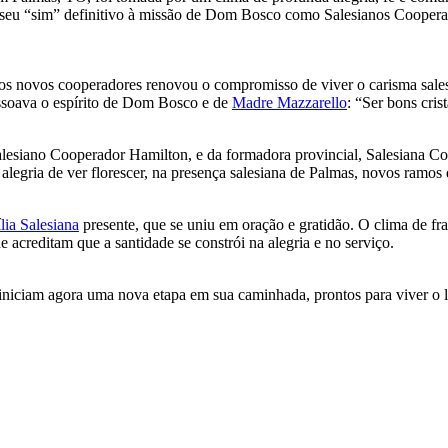
seu “sim” definitivo à missão de Dom Bosco como Salesianos Cooperado
os novos cooperadores renovou o compromisso de viver o carisma sales
essoava o espírito de Dom Bosco e de
Madre Mazzarello
: “Ser bons cris
alesiano Cooperador Hamilton, e da formadora provincial, Salesiana C
gria de ver florescer, na presença salesiana de Palmas, novos ramos 
lia Salesiana
presente, que se uniu em oração e gratidão. O clima de 
acreditam que a santidade se constrói na alegria e no serviço.
iniciam agora uma nova etapa em sua caminhada, prontos para viver o