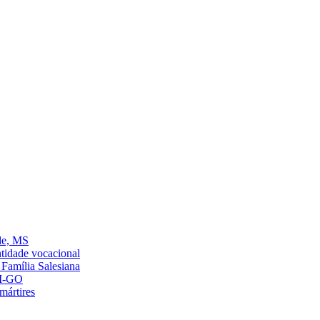
de, MS
ntidade vocacional
Família Salesiana
AM-GO
mártires