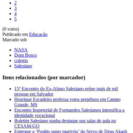
2
3
4
5
(0 votos)
Publicado em
Educação
Marcado sob
NASA
Dom Bosco
colegio
Salesiano
Itens relacionados (por marcador)
15º Encontro do Ex-Aluno Salesiano reúne mais de mil
pessoas em Salvador
Henrique Escudeiro professa votos perpétuos em Campo
Grande, MS
Encontro Inspetorial de Formandos Salesianos intensifica a
identidade vocacional
Boletim Salesiano ganha destaque nas salas de aula no
CESAM-GO
Entregue a ‘Positio super martyrio’ do Servo de Deus Akash