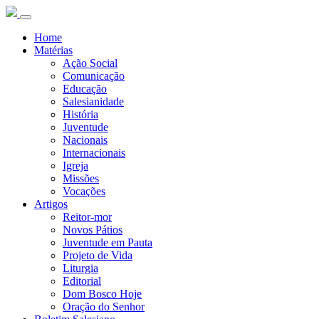
Home
Matérias
Ação Social
Comunicação
Educação
Salesianidade
História
Juventude
Nacionais
Internacionais
Igreja
Missões
Vocações
Artigos
Reitor-mor
Novos Pátios
Juventude em Pauta
Projeto de Vida
Liturgia
Editorial
Dom Bosco Hoje
Oração do Senhor