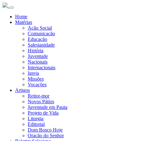
Home
Matérias
Ação Social
Comunicação
Educação
Salesianidade
História
Juventude
Nacionais
Internacionais
Igreja
Missões
Vocações
Artigos
Reitor-mor
Novos Pátios
Juventude em Pauta
Projeto de Vida
Liturgia
Editorial
Dom Bosco Hoje
Oração do Senhor