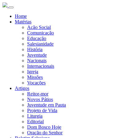
Home
Matérias
Ação Social
Comunicação
Educação
Salesianidade
História
Juventude
Nacionais
Internacionais
Igreja
Missões
Vocações
Artigos
Reitor-mor
Novos Pátios
Juventude em Pauta
Projeto de Vida
Liturgia
Editorial
Dom Bosco Hoje
Oração do Senhor