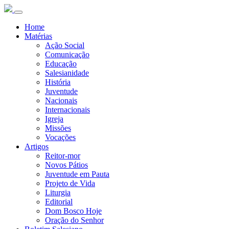
Home
Matérias
Ação Social
Comunicação
Educação
Salesianidade
História
Juventude
Nacionais
Internacionais
Igreja
Missões
Vocações
Artigos
Reitor-mor
Novos Pátios
Juventude em Pauta
Projeto de Vida
Liturgia
Editorial
Dom Bosco Hoje
Oração do Senhor