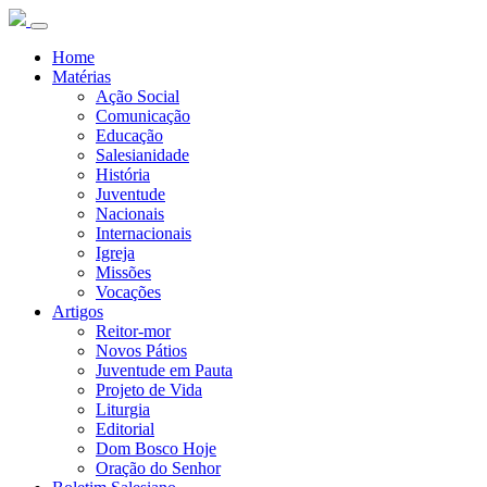
Home
Matérias
Ação Social
Comunicação
Educação
Salesianidade
História
Juventude
Nacionais
Internacionais
Igreja
Missões
Vocações
Artigos
Reitor-mor
Novos Pátios
Juventude em Pauta
Projeto de Vida
Liturgia
Editorial
Dom Bosco Hoje
Oração do Senhor