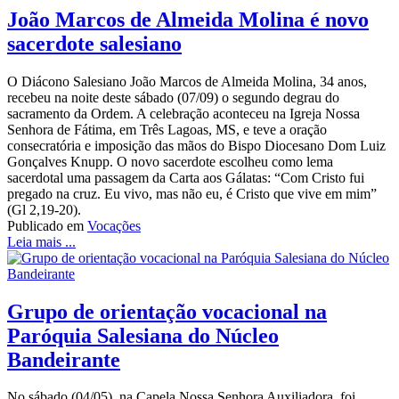
João Marcos de Almeida Molina é novo
sacerdote salesiano
O Diácono Salesiano João Marcos de Almeida Molina, 34 anos,
recebeu na noite deste sábado (07/09) o segundo degrau do
sacramento da Ordem. A celebração aconteceu na Igreja Nossa
Senhora de Fátima, em Três Lagoas, MS, e teve a oração
consecratória e imposição das mãos do Bispo Diocesano Dom Luiz
Gonçalves Knupp. O novo sacerdote escolheu como lema
sacerdotal uma passagem da Carta aos Gálatas: “Com Cristo fui
pregado na cruz. Eu vivo, mas não eu, é Cristo que vive em mim”
(Gl 2,19-20).
Publicado em
Vocações
Leia mais ...
Grupo de orientação vocacional na
Paróquia Salesiana do Núcleo
Bandeirante
No sábado (04/05), na Capela Nossa Senhora Auxiliadora, foi