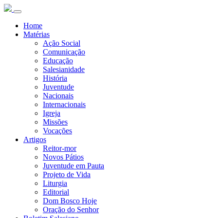
Home
Matérias
Ação Social
Comunicação
Educação
Salesianidade
História
Juventude
Nacionais
Internacionais
Igreja
Missões
Vocações
Artigos
Reitor-mor
Novos Pátios
Juventude em Pauta
Projeto de Vida
Liturgia
Editorial
Dom Bosco Hoje
Oração do Senhor