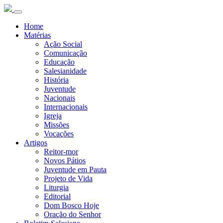
Home
Matérias
Ação Social
Comunicação
Educação
Salesianidade
História
Juventude
Nacionais
Internacionais
Igreja
Missões
Vocações
Artigos
Reitor-mor
Novos Pátios
Juventude em Pauta
Projeto de Vida
Liturgia
Editorial
Dom Bosco Hoje
Oração do Senhor