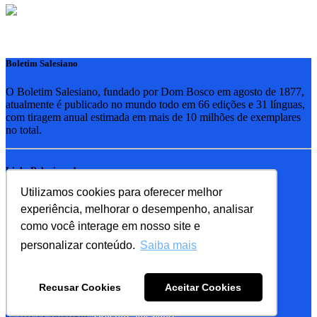
Boletim Salesiano
O Boletim Salesiano, fundado por Dom Bosco em agosto de 1877,
atualmente é publicado no mundo todo em 66 edições e 31 línguas,
com tiragem anual estimada em mais de 10 milhões de exemplares
no total.
Links Relacionados
Utilizamos cookies para oferecer melhor
RSB - Rede Salesiana Brasil
experiência, melhorar o desempenho, analisar
EDEBE - Editora
UPV - União pela Vida
como você interage em nosso site e
personalizar conteúdo.
Saiba mais
Familia Salesiana
SDB - Salesianos de Dom Bosco
Recusar Cookies
Aceitar Cookies
FMA - Filhas de Maria Auxiliadora
© 2019 Copyright:
Boletim Salesiano