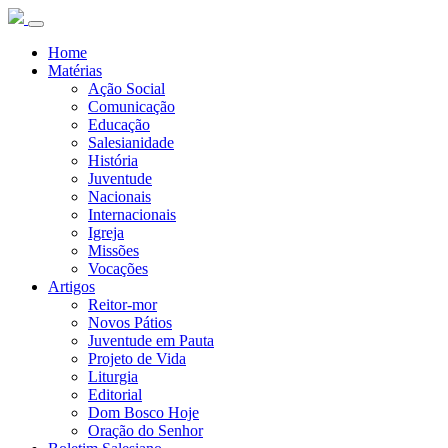
Home
Matérias
Ação Social
Comunicação
Educação
Salesianidade
História
Juventude
Nacionais
Internacionais
Igreja
Missões
Vocações
Artigos
Reitor-mor
Novos Pátios
Juventude em Pauta
Projeto de Vida
Liturgia
Editorial
Dom Bosco Hoje
Oração do Senhor