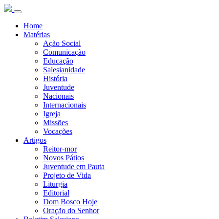
Home
Matérias
Ação Social
Comunicação
Educação
Salesianidade
História
Juventude
Nacionais
Internacionais
Igreja
Missões
Vocações
Artigos
Reitor-mor
Novos Pátios
Juventude em Pauta
Projeto de Vida
Liturgia
Editorial
Dom Bosco Hoje
Oração do Senhor