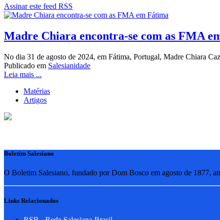
Assinar este feed RSS
Madre Chiara encontra-se com as FMA e
No dia 31 de agosto de 2024, em Fátima, Portugal, Madre Chiara Caz
Publicado em
Salesianidade
Leia mais ...
Matérias
Artigos
Boletim Salesiano
O Boletim Salesiano, fundado por Dom Bosco em agosto de 1877, atua
Links Relacionados
RSB - Rede Salesiana Brasil