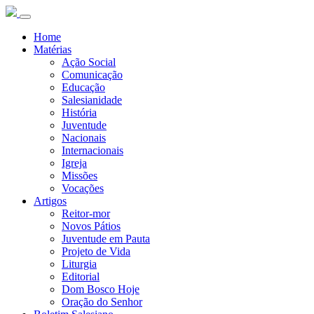
Home
Matérias
Ação Social
Comunicação
Educação
Salesianidade
História
Juventude
Nacionais
Internacionais
Igreja
Missões
Vocações
Artigos
Reitor-mor
Novos Pátios
Juventude em Pauta
Projeto de Vida
Liturgia
Editorial
Dom Bosco Hoje
Oração do Senhor