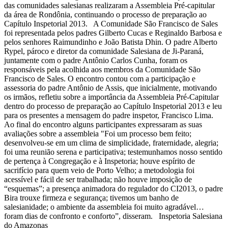
das comunidades salesianas realizaram a Assembleia Pré-capitular
da área de Rondônia, continuando o processo de preparação ao
Capítulo Inspetorial 2013. A Comunidade São Francisco de Sales
foi representada pelos padres Gilberto Cucas e Reginaldo Barbosa e
pelos senhores Raimundinho e João Batista Dhin. O padre Alberto
Rypel, pároco e diretor da comunidade Salesiana de Ji-Paraná,
juntamente com o padre Antônio Carlos Cunha, foram os
responsáveis pela acolhida aos membros da Comunidade São
Francisco de Sales. O encontro contou com a participação e
assessoria do padre Antônio de Assis, que inicialmente, motivando
os irmãos, refletiu sobre a importância da Assembleia Pré-Capitular
dentro do processo de preparação ao Capítulo Inspetorial 2013 e leu
para os presentes a mensagem do padre inspetor, Francisco Lima.
Ao final do encontro alguns participantes expressaram as suas
avaliações sobre a assembleia "Foi um processo bem feito;
desenvolveu-se em um clima de simplicidade, fraternidade, alegria;
foi uma reunião serena e participativa; testemunhamos nosso sentido
de pertença à Congregação e à Inspetoria; houve espírito de
sacrifício para quem veio de Porto Velho; a metodologia foi
acessível e fácil de ser trabalhada; não houve imposição de
“esquemas”; a presença animadora do regulador do CI2013, o padre
Bira trouxe firmeza e segurança; tivemos um banho de
salesianidade; o ambiente da assembleia foi muito agradável…
foram dias de confronto e conforto”, disseram. Inspetoria Salesiana
do Amazonas