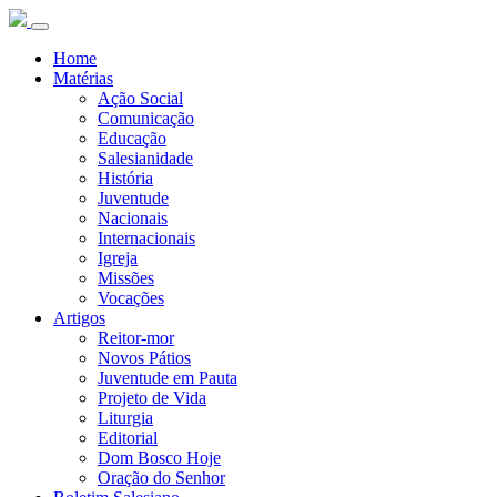
Home
Matérias
Ação Social
Comunicação
Educação
Salesianidade
História
Juventude
Nacionais
Internacionais
Igreja
Missões
Vocações
Artigos
Reitor-mor
Novos Pátios
Juventude em Pauta
Projeto de Vida
Liturgia
Editorial
Dom Bosco Hoje
Oração do Senhor