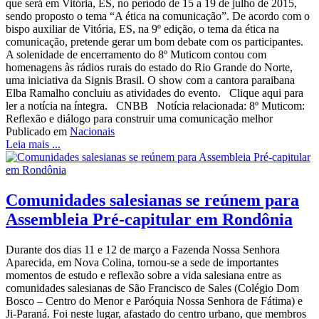
que será em Vitória, ES, no período de 15 a 19 de julho de 2015,
sendo proposto o tema “A ética na comunicação”. De acordo com o
bispo auxiliar de Vitória, ES, na 9º edição, o tema da ética na
comunicação, pretende gerar um bom debate com os participantes.
A solenidade de encerramento do 8º Muticom contou com
homenagens às rádios rurais do estado do Rio Grande do Norte,
uma iniciativa da Signis Brasil. O show com a cantora paraibana
Elba Ramalho concluiu as atividades do evento. Clique aqui para
ler a notícia na íntegra. CNBB Notícia relacionada: 8º Muticom:
Reflexão e diálogo para construir uma comunicação melhor
Publicado em
Nacionais
Leia mais ...
Comunidades salesianas se reúnem para
Assembleia Pré-capitular em Rondônia
Durante dos dias 11 e 12 de março a Fazenda Nossa Senhora
Aparecida, em Nova Colina, tornou-se a sede de importantes
momentos de estudo e reflexão sobre a vida salesiana entre as
comunidades salesianas de São Francisco de Sales (Colégio Dom
Bosco – Centro do Menor e Paróquia Nossa Senhora de Fátima) e
Ji-Paraná. Foi neste lugar, afastado do centro urbano, que membros