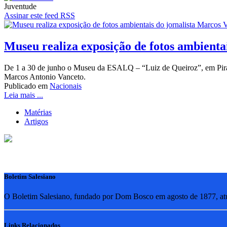
Juventude
Assinar este feed RSS
Museu realiza exposição de fotos ambienta
De 1 a 30 de junho o Museu da ESALQ – “Luiz de Queiroz”, em Piracic
Marcos Antonio Vanceto.
Publicado em
Nacionais
Leia mais ...
Matérias
Artigos
Boletim Salesiano
O Boletim Salesiano, fundado por Dom Bosco em agosto de 1877, atua
Links Relacionados