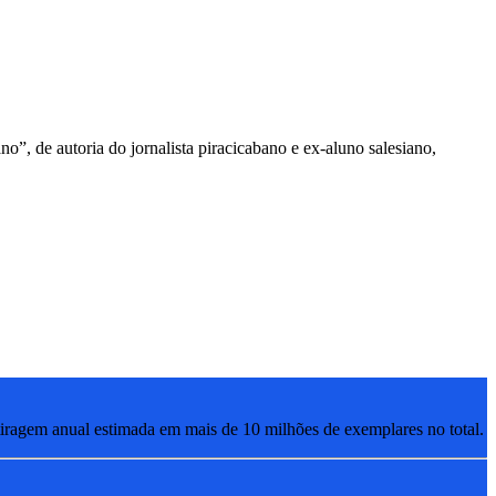
, de autoria do jornalista piracicabano e ex-aluno salesiano,
ragem anual estimada em mais de 10 milhões de exemplares no total.