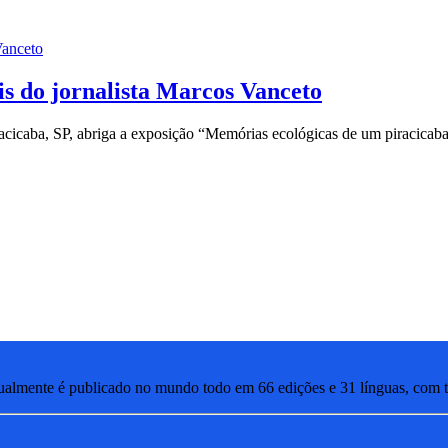
is do jornalista Marcos Vanceto
aba, SP, abriga a exposição “Memórias ecológicas de um piracicabano”
lmente é publicado no mundo todo em 66 edições e 31 línguas, com ti