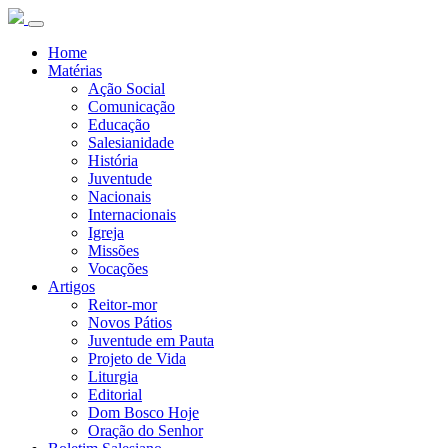
Home
Matérias
Ação Social
Comunicação
Educação
Salesianidade
História
Juventude
Nacionais
Internacionais
Igreja
Missões
Vocações
Artigos
Reitor-mor
Novos Pátios
Juventude em Pauta
Projeto de Vida
Liturgia
Editorial
Dom Bosco Hoje
Oração do Senhor