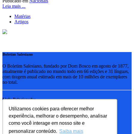
Publicado em
Nacionais
Leia mais ...
Matérias
Artigos
Boletim Salesiano
O Boletim Salesiano, fundado por Dom Bosco em agosto de 1877,
atualmente é publicado no mundo todo em 66 edições e 31 línguas,
com tiragem anual estimada em mais de 10 milhões de exemplares
no total.
Links Relacionados
Utilizamos cookies para oferecer melhor
RSB - Rede Salesiana Brasil
experiência, melhorar o desempenho, analisar
EDEBE - Editora
UPV - União pela Vida
como você interage em nosso site e
personalizar conteúdo.
Saiba mais
Familia Salesiana