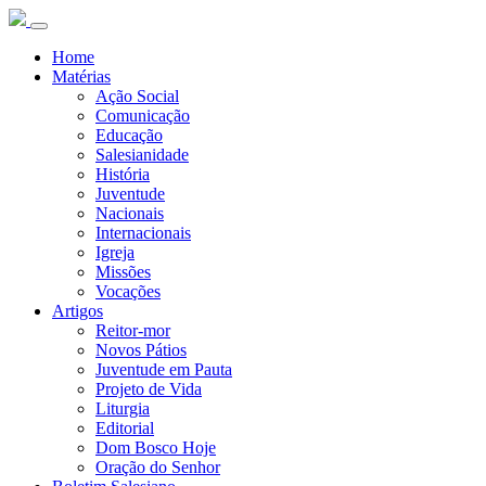
Home
Matérias
Ação Social
Comunicação
Educação
Salesianidade
História
Juventude
Nacionais
Internacionais
Igreja
Missões
Vocações
Artigos
Reitor-mor
Novos Pátios
Juventude em Pauta
Projeto de Vida
Liturgia
Editorial
Dom Bosco Hoje
Oração do Senhor