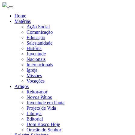
Home
Matérias
Ação Social
Comunicação
Educação
Salesianidade
História
Juventude
Nacionais
Internacionais
Igreja
Missões
Vocações
Artigos
Reitor-mor
Novos Pátios
Juventude em Pauta
Projeto de Vida
Liturgia
Editorial
Dom Bosco Hoje
Oração do Senhor