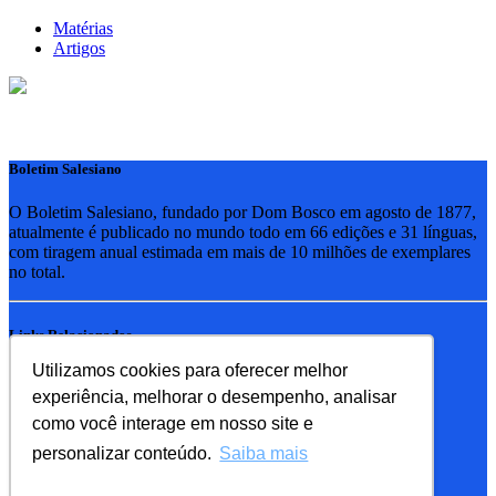
Matérias
Artigos
Boletim Salesiano
O Boletim Salesiano, fundado por Dom Bosco em agosto de 1877,
atualmente é publicado no mundo todo em 66 edições e 31 línguas,
com tiragem anual estimada em mais de 10 milhões de exemplares
no total.
Links Relacionados
Utilizamos cookies para oferecer melhor
RSB - Rede Salesiana Brasil
experiência, melhorar o desempenho, analisar
EDEBE - Editora
UPV - União pela Vida
como você interage em nosso site e
personalizar conteúdo.
Saiba mais
Familia Salesiana