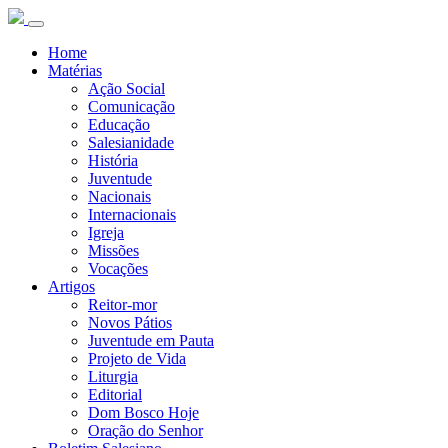
Home
Matérias
Ação Social
Comunicação
Educação
Salesianidade
História
Juventude
Nacionais
Internacionais
Igreja
Missões
Vocações
Artigos
Reitor-mor
Novos Pátios
Juventude em Pauta
Projeto de Vida
Liturgia
Editorial
Dom Bosco Hoje
Oração do Senhor