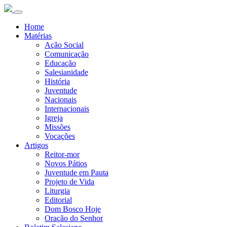
Home
Matérias
Ação Social
Comunicação
Educação
Salesianidade
História
Juventude
Nacionais
Internacionais
Igreja
Missões
Vocações
Artigos
Reitor-mor
Novos Pátios
Juventude em Pauta
Projeto de Vida
Liturgia
Editorial
Dom Bosco Hoje
Oração do Senhor