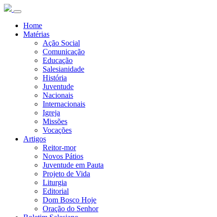
Home
Matérias
Ação Social
Comunicação
Educação
Salesianidade
História
Juventude
Nacionais
Internacionais
Igreja
Missões
Vocações
Artigos
Reitor-mor
Novos Pátios
Juventude em Pauta
Projeto de Vida
Liturgia
Editorial
Dom Bosco Hoje
Oração do Senhor