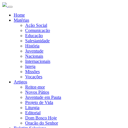
Home
Matérias
Ação Social
Comunicação
Educação
Salesianidade
História
Juventude
Nacionais
Internacionais
Igreja
Missões
Vocações
Artigos
Reitor-mor
Novos Pátios
Juventude em Pauta
Projeto de Vida
Liturgia
Editorial
Dom Bosco Hoje
Oração do Senhor