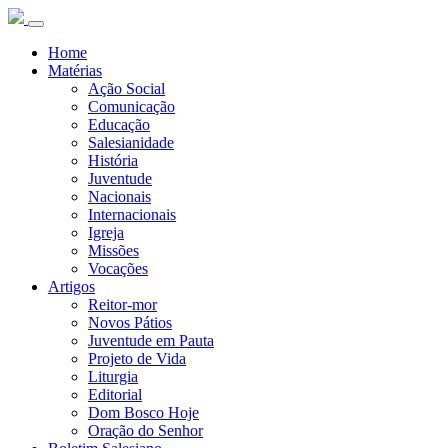
Home
Matérias
Ação Social
Comunicação
Educação
Salesianidade
História
Juventude
Nacionais
Internacionais
Igreja
Missões
Vocações
Artigos
Reitor-mor
Novos Pátios
Juventude em Pauta
Projeto de Vida
Liturgia
Editorial
Dom Bosco Hoje
Oração do Senhor