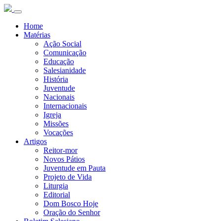
Home
Matérias
Ação Social
Comunicação
Educação
Salesianidade
História
Juventude
Nacionais
Internacionais
Igreja
Missões
Vocações
Artigos
Reitor-mor
Novos Pátios
Juventude em Pauta
Projeto de Vida
Liturgia
Editorial
Dom Bosco Hoje
Oração do Senhor