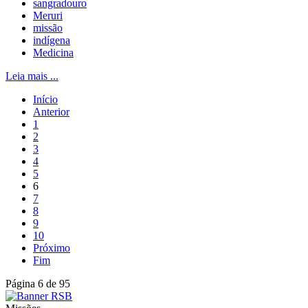
sangradouro
Meruri
missão
indígena
Medicina
Leia mais ...
Início
Anterior
1
2
3
4
5
6
7
8
9
10
Próximo
Fim
Página 6 de 95