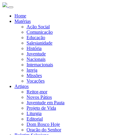
Home
Matérias
Ação Social
Comunicação
Educação
Salesianidade
História
Juventude
Nacionais
Internacionais
Igreja
Missões
Vocações
Artigos
Reitor-mor
Novos Pátios
Juventude em Pauta
Projeto de Vida
Liturgia
Editorial
Dom Bosco Hoje
Oração do Senhor