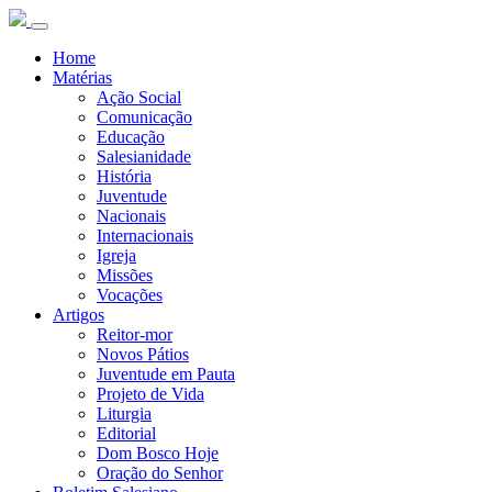
Home
Matérias
Ação Social
Comunicação
Educação
Salesianidade
História
Juventude
Nacionais
Internacionais
Igreja
Missões
Vocações
Artigos
Reitor-mor
Novos Pátios
Juventude em Pauta
Projeto de Vida
Liturgia
Editorial
Dom Bosco Hoje
Oração do Senhor