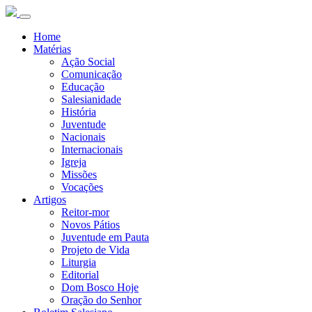
Home
Matérias
Ação Social
Comunicação
Educação
Salesianidade
História
Juventude
Nacionais
Internacionais
Igreja
Missões
Vocações
Artigos
Reitor-mor
Novos Pátios
Juventude em Pauta
Projeto de Vida
Liturgia
Editorial
Dom Bosco Hoje
Oração do Senhor