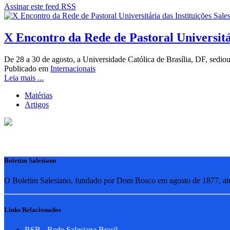
Assinar este feed RSS
X Encontro da Rede de Pastoral Universitá
De 28 a 30 de agosto, a Universidade Católica de Brasília, DF, sedio
Publicado em
Internacionais
Leia mais ...
Matérias
Artigos
Boletim Salesiano
O Boletim Salesiano, fundado por Dom Bosco em agosto de 1877, atua
Links Relacionados
RSB - Rede Salesiana Brasil